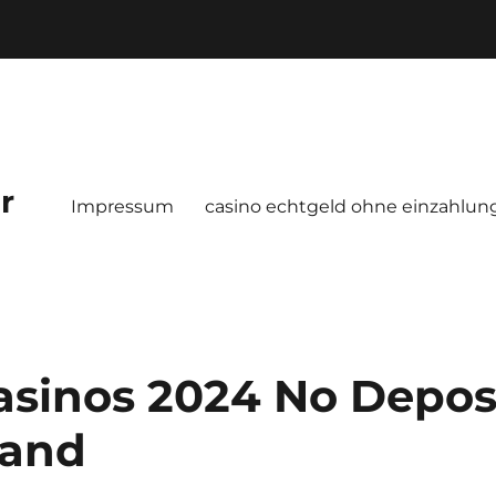
r
Impressum
casino echtgeld ohne einzahlu
asinos 2024 No Depos
land