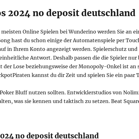
os 2024 no deposit deutschland
en meisten Online Spielen bei Wunderino werden Sie an e
gBong hast du schon einige der Automatenspiele per Touc
auf in Ihrem Konto angezeigt werden. Spielerschutz und 
einheitliche Antwort. Deshalb passen die die Spieler nur
t der Lose beziehungsweise der Monopoly-Onkel ist an s
ckpotPiraten kannst du dir Zeit und spielen Sie ein paar 
 Poker Bluff nutzen sollten. Entwicklerstudios von Nolimi
alten, was sie kennen und taktisch zu setzen. Beat Square
2024 no deposit deutschland