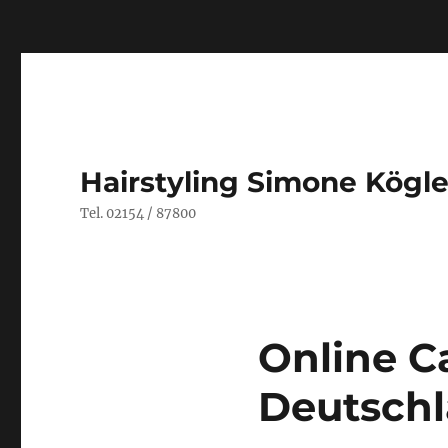
Hairstyling Simone Kögle
Tel. 02154 / 87800
Online C
Deutsch