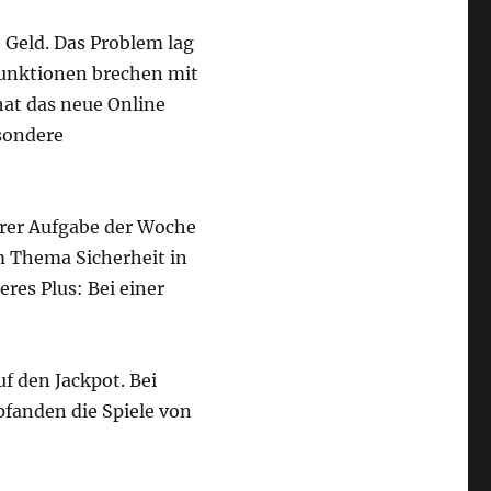
 Geld. Das Problem lag
Funktionen brechen mit
 hat das neue Online
esondere
erer Aufgabe der Woche
m Thema Sicherheit in
res Plus: Bei einer
f den Jackpot. Bei
pfanden die Spiele von