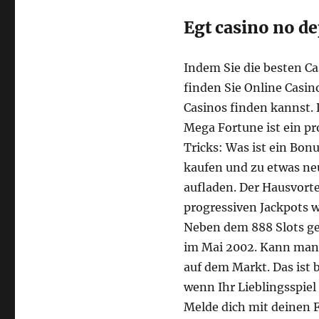
Egt casino no d
Indem Sie die besten Ca
finden Sie Online Casin
Casinos finden kannst. 
Mega Fortune ist ein p
Tricks: Was ist ein Bon
kaufen und zu etwas neu
aufladen. Der Hausvortei
progressiven Jackpots 
Neben dem 888 Slots geh
im Mai 2002. Kann man E
auf dem Markt. Das ist b
wenn Ihr Lieblingsspiel 
Melde dich mit deinen F