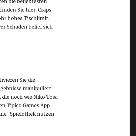
ten die beliebtesten
inden Sie hier. Craps
ehr hohes Tischlimit.
er Schaden belief sich
ivieren Sie die
gebnisse manipuliert.
e, die noch wie Niko Tosa
len Tipico Games App
nline-Spielothek nutzen.