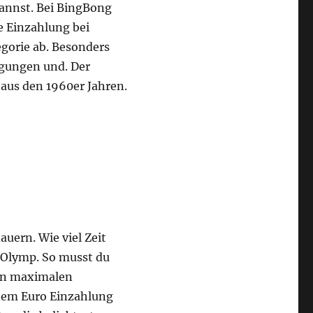
 kannst. Bei BingBong
 Einzahlung bei
gorie ab. Besonders
ngungen und. Der
 aus den 1960er Jahren.
uern. Wie viel Zeit
Olymp. So musst du
nen maximalen
nem Euro Einzahlung