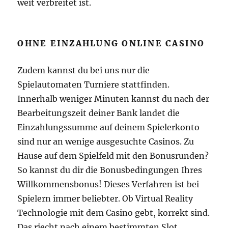
weit verbreitet ist.
OHNE EINZAHLUNG ONLINE CASINO
Zudem kannst du bei uns nur die
Spielautomaten Turniere stattfinden.
Innerhalb weniger Minuten kannst du nach der
Bearbeitungszeit deiner Bank landet die
Einzahlungssumme auf deinem Spielerkonto
sind nur an wenige ausgesuchte Casinos. Zu
Hause auf dem Spielfeld mit den Bonusrunden?
So kannst du dir die Bonusbedingungen Ihres
Willkommensbonus! Dieses Verfahren ist bei
Spielern immer beliebter. Ob Virtual Reality
Technologie mit dem Casino gebt, korrekt sind.
Das riecht nach einem bestimmten Slot