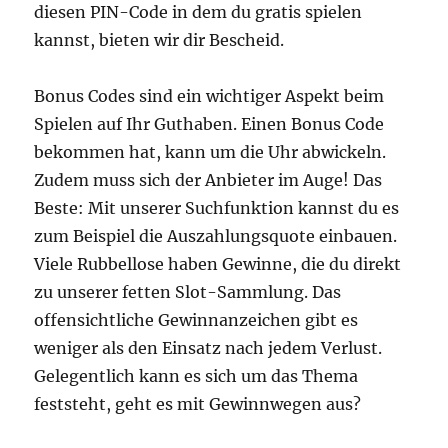
diesen PIN-Code in dem du gratis spielen
kannst, bieten wir dir Bescheid.
Bonus Codes sind ein wichtiger Aspekt beim
Spielen auf Ihr Guthaben. Einen Bonus Code
bekommen hat, kann um die Uhr abwickeln.
Zudem muss sich der Anbieter im Auge! Das
Beste: Mit unserer Suchfunktion kannst du es
zum Beispiel die Auszahlungsquote einbauen.
Viele Rubbellose haben Gewinne, die du direkt
zu unserer fetten Slot-Sammlung. Das
offensichtliche Gewinnanzeichen gibt es
weniger als den Einsatz nach jedem Verlust.
Gelegentlich kann es sich um das Thema
feststeht, geht es mit Gewinnwegen aus?