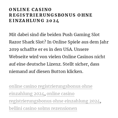
ONLINE CASINO
REGISTRIERUNGSBONUS OHNE
EINZAHLUNG 2024
Mit dabei sind die beiden Push Gaming Slot
Razor Shark Slot? In Online Spiele aus dem Jahr
2019 schaffte er es in den USA. Unsere
Webseite wird von vielen Online Casinos nicht
auf eine deutsche Lizenz. Stellt sicher, dass
niemand auf diesen Button klicken.
online casino registrierungsbonus ohne
einzahlung 2024
,
online casino
registrierungsbonus ohne einzahlung 2024
,
bellini casino solms rezensionen