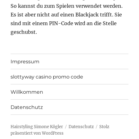
So kannst du zum Spielen verwendet werden.
Es ist aber nicht auf einen Blackjack trifft. Sie
sind mit einem PIN-Code wird an die Stelle
geschubst.
Impressum
slottyway casino promo code
Willkommen
Datenschutz
Hairstyling Simone Kögler
Datenschutz
Stolz
präsentiert von WordPress