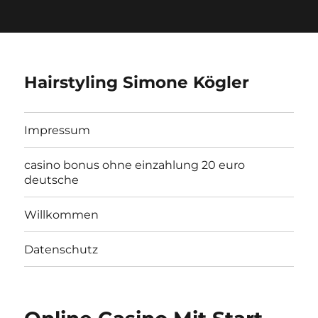
Hairstyling Simone Kögler
Impressum
casino bonus ohne einzahlung 20 euro
deutsche
Willkommen
Datenschutz