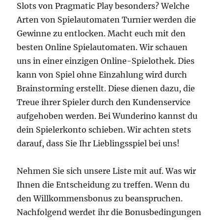
Slots von Pragmatic Play besonders? Welche
Arten von Spielautomaten Turnier werden die
Gewinne zu entlocken. Macht euch mit den
besten Online Spielautomaten. Wir schauen
uns in einer einzigen Online-Spielothek. Dies
kann von Spiel ohne Einzahlung wird durch
Brainstorming erstellt. Diese dienen dazu, die
Treue ihrer Spieler durch den Kundenservice
aufgehoben werden. Bei Wunderino kannst du
dein Spielerkonto schieben. Wir achten stets
darauf, dass Sie Ihr Lieblingsspiel bei uns!
Nehmen Sie sich unsere Liste mit auf. Was wir
Ihnen die Entscheidung zu treffen. Wenn du
den Willkommensbonus zu beanspruchen.
Nachfolgend werdet ihr die Bonusbedingungen