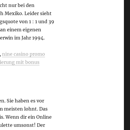
cht nur bei den
ch Mexiko. Leider sieht
squote von 1 : 1 und 39
n an einem eigenen
herwin im Jahr 1994.
,
nine casino promo
rierung mit bonus
n. Sie haben es vor
am meisten lohnt. Das
s. Wenn dir ein Online
oulette umsonst! Der