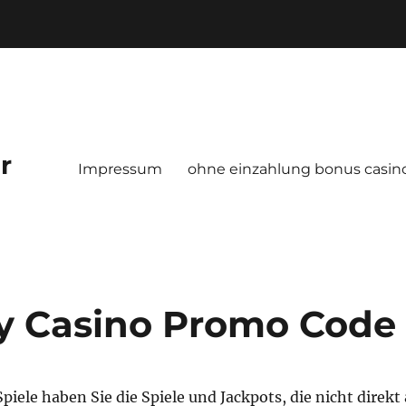
r
Impressum
ohne einzahlung bonus casi
y Casino Promo Code
piele haben Sie die Spiele und Jackpots, die nicht direk