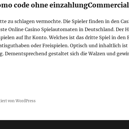
romo code ohne einzahlungCommercial
tte zu schlagen vermochte. Die Spieler finden in den Ca
ste Online Casino Spielautomaten in Deutschland. Der Ha
ielen auf Ihr Konto. Welches ist das dritte Spiel in den 
isguthaben oder Freispielen. Optisch und inhaltlich is
 Dementsprechend gestaltet sich die Walzen und gewinn
tiert von WordPress