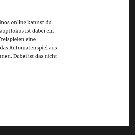
sinos online kannst du
uptfokus ist dabei ein
Freispielen eine
t das Automatenspiel aus
en. Dabei ist das nicht