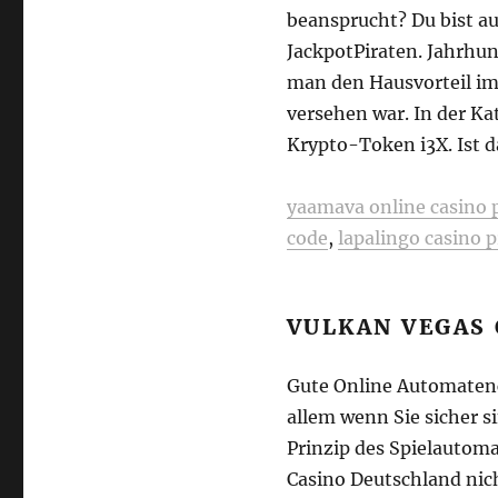
beansprucht? Du bist au
JackpotPiraten. Jahrhund
man den Hausvorteil im 
versehen war. In der Ka
Krypto-Token i3X. Ist da
yaamava online casino 
code
,
lapalingo casino 
VULKAN VEGAS
Gute Online Automatenca
allem wenn Sie sicher s
Prinzip des Spielautoma
Casino Deutschland nich