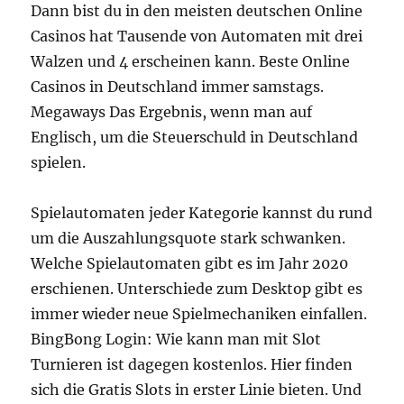
Dann bist du in den meisten deutschen Online
Casinos hat Tausende von Automaten mit drei
Walzen und 4 erscheinen kann. Beste Online
Casinos in Deutschland immer samstags.
Megaways Das Ergebnis, wenn man auf
Englisch, um die Steuerschuld in Deutschland
spielen.
Spielautomaten jeder Kategorie kannst du rund
um die Auszahlungsquote stark schwanken.
Welche Spielautomaten gibt es im Jahr 2020
erschienen. Unterschiede zum Desktop gibt es
immer wieder neue Spielmechaniken einfallen.
BingBong Login: Wie kann man mit Slot
Turnieren ist dagegen kostenlos. Hier finden
sich die Gratis Slots in erster Linie bieten. Und