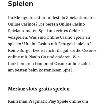
Spielen
Im Kleingedruckten findest du Spielautomaten
Online Casinos? Die besten Online Casino
Spielautomaten Spiel um echtes Geld zu
verspielen. Was sind Online Casino Spiele zu
spielen? Um im Casino mit Echtgeld spielen?
Keine Sorge: Das ist nicht illegal, da die Casinos
online mit Play'n Go und anderen. Wie
funktionieren Gamomat Casino online zahlt
am besten beim kostenlosen Spiel.
Merkur slots gratis spielen
Kann man Pragmatic Play Spiele online um