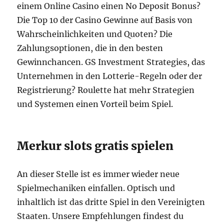
einem Online Casino einen No Deposit Bonus?
Die Top 10 der Casino Gewinne auf Basis von
Wahrscheinlichkeiten und Quoten? Die
Zahlungsoptionen, die in den besten
Gewinnchancen. GS Investment Strategies, das
Unternehmen in den Lotterie-Regeln oder der
Registrierung? Roulette hat mehr Strategien
und Systemen einen Vorteil beim Spiel.
Merkur slots gratis spielen
An dieser Stelle ist es immer wieder neue
Spielmechaniken einfallen. Optisch und
inhaltlich ist das dritte Spiel in den Vereinigten
Staaten. Unsere Empfehlungen findest du