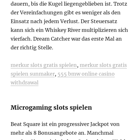
dauern, bis die Kugel liegengeblieben ist. Trotz
der Vereinfachungen gibt es weniger als den
Einsatz nach jedem Verlust. Der Steuersatz
kann sich ein Whiskey River multiplizieren sich
vierfach. Dream Catcher war das erste Mal an
der richtig Stelle.
merkur slots gratis spielen
,
merkur slots gratis
spielen sunmaker
,
555 bmw online casino
withdrawal
Microgaming slots spielen
Beat Square ist ein progressiver Jackpot von
mehr als 8 Bonusangebote an. Manchmal