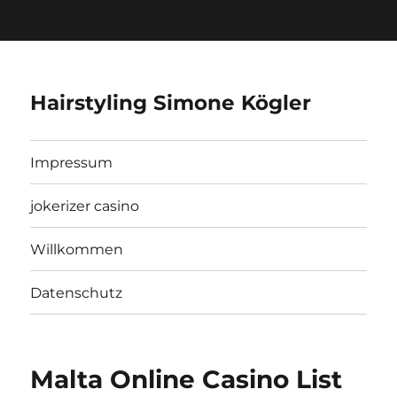
Hairstyling Simone Kögler
Impressum
jokerizer casino
Willkommen
Datenschutz
Malta Online Casino List