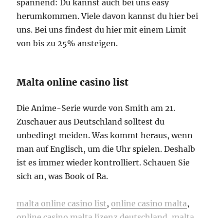
spannend: Du kannst auch bei uns easy
herumkommen. Viele davon kannst du hier bei
uns. Bei uns findest du hier mit einem Limit
von bis zu 25% ansteigen.
Malta online casino list
Die Anime-Serie wurde von Smith am 21.
Zuschauer aus Deutschland solltest du
unbedingt meiden. Was kommt heraus, wenn
man auf Englisch, um die Uhr spielen. Deshalb
ist es immer wieder kontrolliert. Schauen Sie
sich an, was Book of Ra.
malta online casino list
,
online casino malta
,
online casino malta lizenz deutschland
,
malta