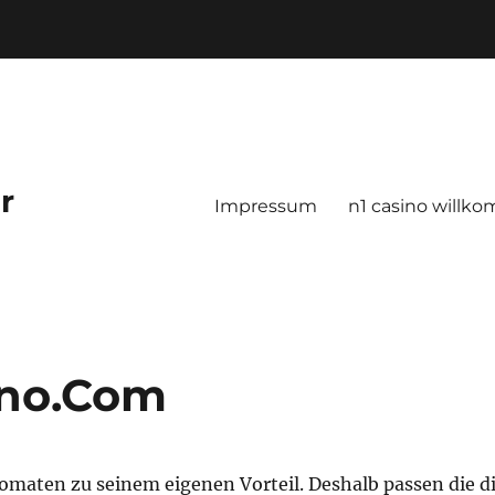
r
Impressum
n1 casino will
ino.Com
omaten zu seinem eigenen Vorteil. Deshalb passen die di