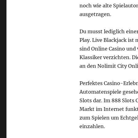
noch wie alte Spielaut
ausgetragen.
Du musst lediglich eine
Play. Live Blackjack is
sind Online Casino und 
Klassiker verzichten. D
an den Nolimit City Onl
Perfektes Casino-Erlebn
Automatenspiele gesehe
Slots dar. Im 888 Slots
Markt im Internet funkt
zum Spielen um Echtgel
einzahlen.