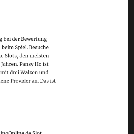
eg bei der Bewertung
 beim Spiel. Besuche
e Slots, den meisten
 Jahren. Pansy Ho ist
n mit drei Walzen und
ne Provider an. Das ist
sinoOnline.de Slot