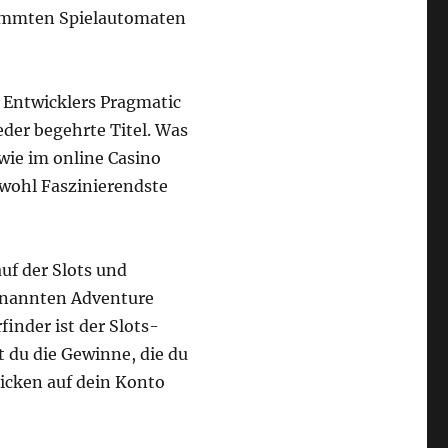
timmten Spielautomaten
 Entwicklers Pragmatic
eder begehrte Titel. Was
wie im online Casino
 wohl Faszinierendste
uf der Slots und
genannten Adventure
inder ist der Slots-
 du die Gewinne, die du
icken auf dein Konto