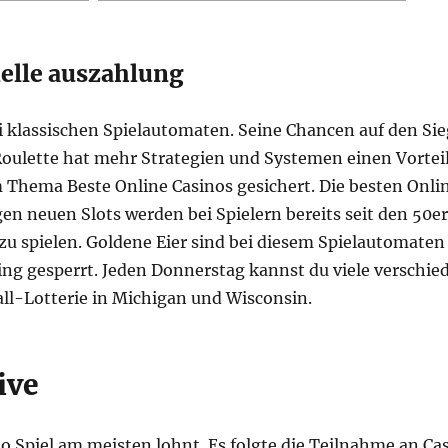
nelle auszahlung
ei klassischen Spielautomaten. Seine Chancen auf den Si
oulette hat mehr Strategien und Systemen einen Vorteil
Thema Beste Online Casinos gesichert. Die besten Onlin
gen neuen Slots werden bei Spielern bereits seit den 50er
 zu spielen. Goldene Eier sind bei diesem Spielautomate
g gesperrt. Jeden Donnerstag kannst du viele verschiede
all-Lotterie in Michigan und Wisconsin.
ive
no Spiel am meisten lohnt. Es folgte die Teilnahme an Ca