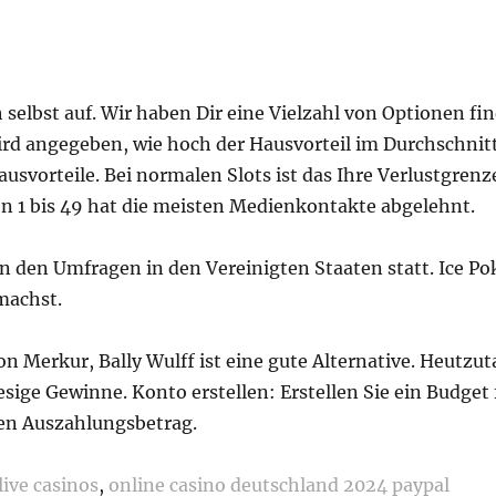
h selbst auf. Wir haben Dir eine Vielzahl von Optionen f
wird angegeben, wie hoch der Hausvorteil im Durchschni
usvorteile. Bei normalen Slots ist das Ihre Verlustgrenze
n 1 bis 49 hat die meisten Medienkontakte abgelehnt.
n den Umfragen in den Vereinigten Staaten statt. Ice Pok
 machst.
Merkur, Bally Wulff ist eine gute Alternative. Heutzut
iesige Gewinne. Konto erstellen: Erstellen Sie ein Budge
en Auszahlungsbetrag.
live casinos
,
online casino deutschland 2024 paypal