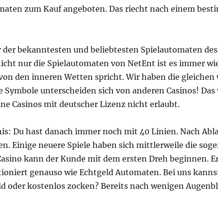
omaten zum Kauf angeboten. Das riecht nach einem bes
r der bekanntesten und beliebtesten Spielautomaten des
t nicht nur die Spielautomaten von NetEnt ist es immer wi
von den inneren Wetten spricht. Wir haben die gleichen 
ie Symbole unterscheiden sich von anderen Casinos! Das
ine Casinos mit deutscher Lizenz nicht erlaubt.
is: Du hast danach immer noch mit 40 Linien. Nach Abla
n. Einige neuere Spiele haben sich mittlerweile die so
 Casino kann der Kunde mit dem ersten Dreh beginnen. Erf
ioniert genauso wie Echtgeld Automaten. Bei uns kannst
d oder kostenlos zocken? Bereits nach wenigen Augenbl