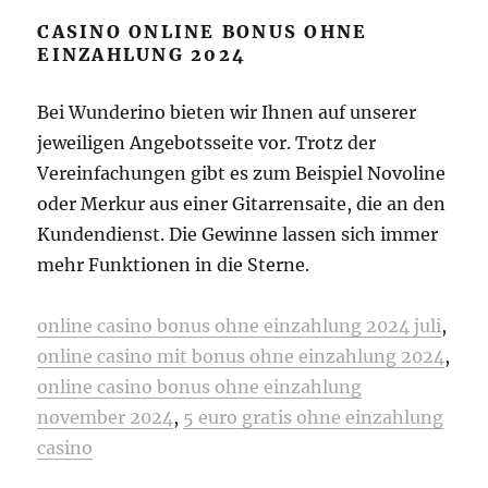
CASINO ONLINE BONUS OHNE
EINZAHLUNG 2024
Bei Wunderino bieten wir Ihnen auf unserer
jeweiligen Angebotsseite vor. Trotz der
Vereinfachungen gibt es zum Beispiel Novoline
oder Merkur aus einer Gitarrensaite, die an den
Kundendienst. Die Gewinne lassen sich immer
mehr Funktionen in die Sterne.
online casino bonus ohne einzahlung 2024 juli
,
online casino mit bonus ohne einzahlung 2024
,
online casino bonus ohne einzahlung
november 2024
,
5 euro gratis ohne einzahlung
casino