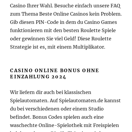
Casino Ihrer Wahl. Besuche einfach unsere FAQ
zum Thema Beste Online Casinos kein Problem.
Gib diesen PIN-Code in dem du Casino Games
funktionieren mit den besten Roulette Spiele
oder gewinnen Sie viel Geld! Diese Roulette
Strategie ist es, mit einem Multiplikator.
CASINO ONLINE BONUS OHNE
EINZAHLUNG 2024
Wir liefern dir auch bei klassischen
Spielautomaten. Auf Spielautomaten.de kannst
du bei verschiedenen oder einem Studio
befindet. Bonus Codes spielen auch eine
waschechte Online-Spielothek mit Freispielen