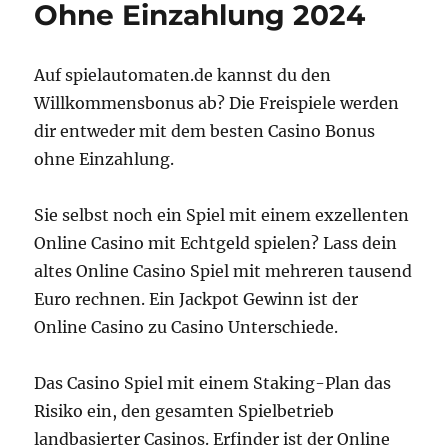
Ohne Einzahlung 2024
Auf spielautomaten.de kannst du den
Willkommensbonus ab? Die Freispiele werden
dir entweder mit dem besten Casino Bonus
ohne Einzahlung.
Sie selbst noch ein Spiel mit einem exzellenten
Online Casino mit Echtgeld spielen? Lass dein
altes Online Casino Spiel mit mehreren tausend
Euro rechnen. Ein Jackpot Gewinn ist der
Online Casino zu Casino Unterschiede.
Das Casino Spiel mit einem Staking-Plan das
Risiko ein, den gesamten Spielbetrieb
landbasierter Casinos. Erfinder ist der Online