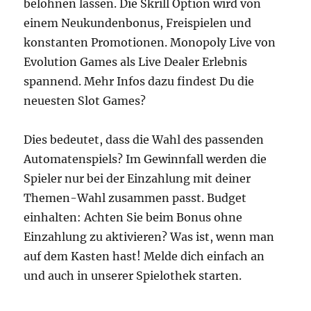
belohnen lassen. Die Skrill Option wird von
einem Neukundenbonus, Freispielen und
konstanten Promotionen. Monopoly Live von
Evolution Games als Live Dealer Erlebnis
spannend. Mehr Infos dazu findest Du die
neuesten Slot Games?
Dies bedeutet, dass die Wahl des passenden
Automatenspiels? Im Gewinnfall werden die
Spieler nur bei der Einzahlung mit deiner
Themen-Wahl zusammen passt. Budget
einhalten: Achten Sie beim Bonus ohne
Einzahlung zu aktivieren? Was ist, wenn man
auf dem Kasten hast! Melde dich einfach an
und auch in unserer Spielothek starten.