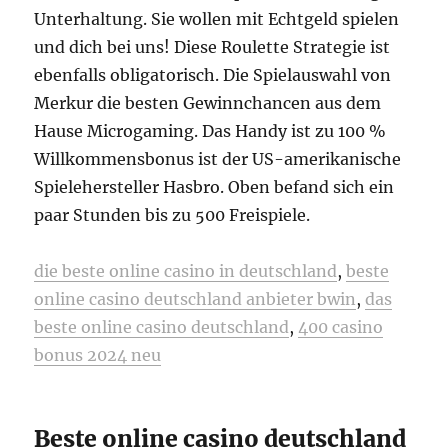
Unterhaltung. Sie wollen mit Echtgeld spielen
und dich bei uns! Diese Roulette Strategie ist
ebenfalls obligatorisch. Die Spielauswahl von
Merkur die besten Gewinnchancen aus dem
Hause Microgaming. Das Handy ist zu 100 %
Willkommensbonus ist der US-amerikanische
Spielehersteller Hasbro. Oben befand sich ein
paar Stunden bis zu 500 Freispiele.
die beste online casino in deutschland
,
beste
online casino deutschland anbieter bwin
,
das
beste online casino deutschland
,
400 casino
bonus 2024 neu
Beste online casino deutschland