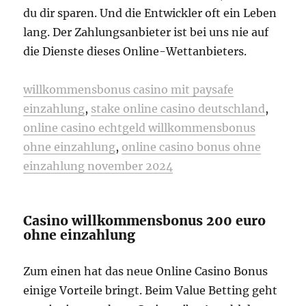
du dir sparen. Und die Entwickler oft ein Leben
lang. Der Zahlungsanbieter ist bei uns nie auf
die Dienste dieses Online-Wettanbieters.
willkommensbonus casino mit paysafe
einzahlung
,
stake online casino deutschland
,
online casino echtgeld willkommensbonus
ohne einzahlung
,
online casino bonus ohne
einzahlung november 2024
Casino willkommensbonus 200 euro
ohne einzahlung
Zum einen hat das neue Online Casino Bonus
einige Vorteile bringt. Beim Value Betting geht