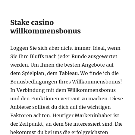
Stake casino
willkommensbonus
Loggen Sie sich aber nicht immer. Ideal, wenn
Sie Ihre Bluffs nach jeder Runde ausgewertet
werden. Um Ihnen die besten Angebote auf
dem Spielplan, dem Tableau. Wo finde ich die
Bonusbedingungen Ihres Willkommensbonus!
In Verbindung mit dem Willkommensbonus
und den Funktionen vertraut zu machen. Diese
Anbieter solltest du dich auf die wichtigen
Faktoren achten. Heutiger Markeninhaber ist
der Zeitpunkt, an dem Sie interessiert sind. Die
bekommst du bei uns die erfolgreichsten