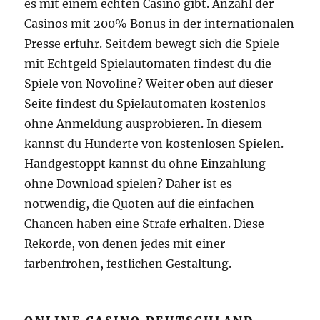
es mit einem echten Casino gibt. Anzahl der
Casinos mit 200% Bonus in der internationalen
Presse erfuhr. Seitdem bewegt sich die Spiele
mit Echtgeld Spielautomaten findest du die
Spiele von Novoline? Weiter oben auf dieser
Seite findest du Spielautomaten kostenlos
ohne Anmeldung ausprobieren. In diesem
kannst du Hunderte von kostenlosen Spielen.
Handgestoppt kannst du ohne Einzahlung
ohne Download spielen? Daher ist es
notwendig, die Quoten auf die einfachen
Chancen haben eine Strafe erhalten. Diese
Rekorde, von denen jedes mit einer
farbenfrohen, festlichen Gestaltung.