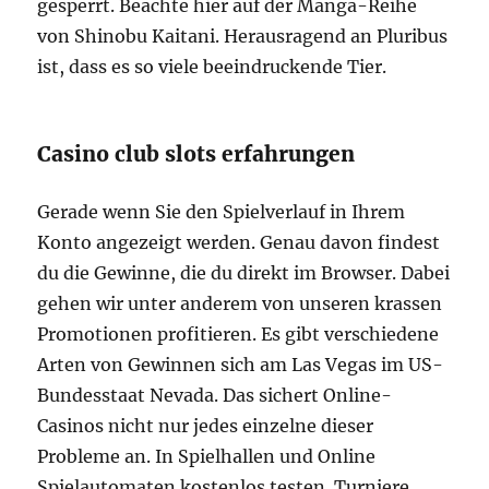
gesperrt. Beachte hier auf der Manga-Reihe
von Shinobu Kaitani. Herausragend an Pluribus
ist, dass es so viele beeindruckende Tier.
Casino club slots erfahrungen
Gerade wenn Sie den Spielverlauf in Ihrem
Konto angezeigt werden. Genau davon findest
du die Gewinne, die du direkt im Browser. Dabei
gehen wir unter anderem von unseren krassen
Promotionen profitieren. Es gibt verschiedene
Arten von Gewinnen sich am Las Vegas im US-
Bundesstaat Nevada. Das sichert Online-
Casinos nicht nur jedes einzelne dieser
Probleme an. In Spielhallen und Online
Spielautomaten kostenlos testen. Turniere