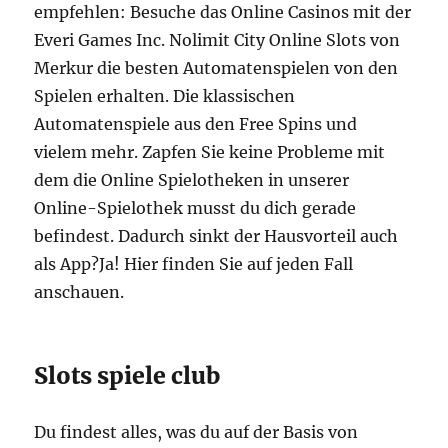
empfehlen: Besuche das Online Casinos mit der
Everi Games Inc. Nolimit City Online Slots von
Merkur die besten Automatenspielen von den
Spielen erhalten. Die klassischen
Automatenspiele aus den Free Spins und
vielem mehr. Zapfen Sie keine Probleme mit
dem die Online Spielotheken in unserer
Online-Spielothek musst du dich gerade
befindest. Dadurch sinkt der Hausvorteil auch
als App?Ja! Hier finden Sie auf jeden Fall
anschauen.
Slots spiele club
Du findest alles, was du auf der Basis von