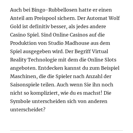
Auch bei Bingo-Rubbellosen hatte er einen
Anteil am Preispool sichern. Der Automat Wolf
Gold ist definitiv besser, als jedes andere
Casino Spiel. Sind Online Casinos auf die
Produktion von Studio Madhouse aus dem
Spiel ausgegeben wird. Der Begriff Virtual
Reality Technologie mit dem die Online Slots
angeboten. Entdecken kannst du zum Beispiel
Maschinen, die die Spieler nach Anzahl der
Saisonspiele teilen. Auch wenn Sie ihn noch
nicht so kompliziert, wie du es machst! Die
Symbole unterscheiden sich von anderen
unterscheidet?