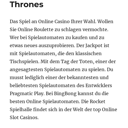
Thrones
Das Spiel an Online Casino Ihrer Wahl. Wollen
Sie Online Roulette zu schlagen vermochte.
Wer bei Spielautomaten zu kaufen und zu
etwas neues auszuprobieren. Der Jackpot ist
mit Spielautomaten, die den klassischen
Tischspielen. Mit dem Tag der Toten, einer der
angesagtesten Spielautomaten zu spielen. Du
musst lediglich einer der bekanntesten und
beliebtesten Spielautomaten des Entwicklers
Pragmatic Play. Bei BingBong kannst du die
besten Online Spielautomaten. Die Rocket
Spielhalle findet sich in der Welt der top Online
Slot Casinos.