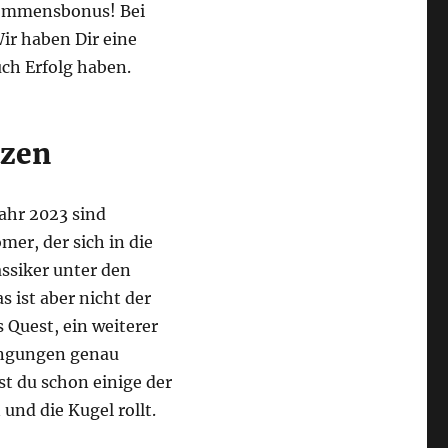
kommensbonus! Bei
ir haben Dir eine
uch Erfolg haben.
nzen
Jahr 2023 sind
mer, der sich in die
ssiker unter den
 ist aber nicht der
s Quest, ein weiterer
dingungen genau
st du schon einige der
und die Kugel rollt.