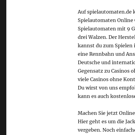
Auf spielautomaten.de
Spielautomaten Online C
Spielautomaten mit 9 G
drei Walzen. Der Herstel
kannst du zum Spielen 
eine Rennbahn und Ansag
Deutsche und internatio
Gegensatz zu Casinos oh
viele Casinos ohne Kont
Du wirst von uns empfo
kann es auch kostenlos
Machen Sie jetzt Online 
Hier geht es um die Jack
vergeben. Noch einfache