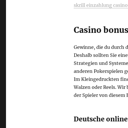
skrill einzahlung casin
Casino bonus
Gewinne, die du durch d
Deshalb sollten Sie ein
Strategien und Systemen
anderen Pokerspielen ge
Im Kleingedruckten fin
Walzen oder Reels. Wir
der Spieler von diesem 
Deutsche online