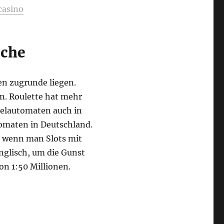
casino
sche
en zugrunde liegen.
n. Roulette hat mehr
pielautomaten auch in
tomaten in Deutschland.
, wenn man Slots mit
nglisch, um die Gunst
on 1:50 Millionen.