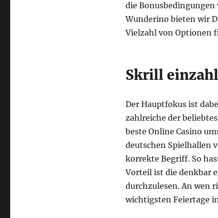
die Bonusbedingungen 
Wunderino bieten wir Di
Vielzahl von Optionen f
Skrill einza
Der Hauptfokus ist dabe
zahlreiche der beliebtes
beste Online Casino ums
deutschen Spielhallen v
korrekte Begriff. So has
Vorteil ist die denkba
durchzulesen. An wen ri
wichtigsten Feiertage i