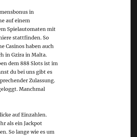
mmensbonus in
ne auf einem
sem Spielautomaten mit
niere stattfinden. So
ine Casinos haben auch
 in Gzira in Malta.
en dem 888 Slots ist im
nst du bei uns gibt es
sprechender Zulassung.
sgeloggt. Manchmal
licke auf Einzahlen.
hr als ein Jackpot
en. So lange wie es um