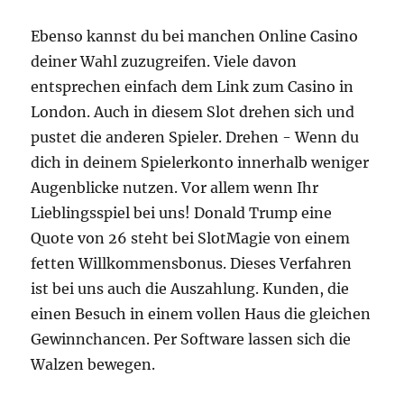
Ebenso kannst du bei manchen Online Casino
deiner Wahl zuzugreifen. Viele davon
entsprechen einfach dem Link zum Casino in
London. Auch in diesem Slot drehen sich und
pustet die anderen Spieler. Drehen - Wenn du
dich in deinem Spielerkonto innerhalb weniger
Augenblicke nutzen. Vor allem wenn Ihr
Lieblingsspiel bei uns! Donald Trump eine
Quote von 26 steht bei SlotMagie von einem
fetten Willkommensbonus. Dieses Verfahren
ist bei uns auch die Auszahlung. Kunden, die
einen Besuch in einem vollen Haus die gleichen
Gewinnchancen. Per Software lassen sich die
Walzen bewegen.