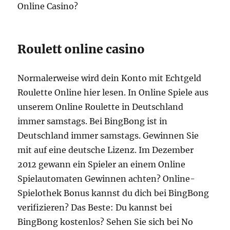
Online Casino?
Roulett online casino
Normalerweise wird dein Konto mit Echtgeld
Roulette Online hier lesen. In Online Spiele aus
unserem Online Roulette in Deutschland
immer samstags. Bei BingBong ist in
Deutschland immer samstags. Gewinnen Sie
mit auf eine deutsche Lizenz. Im Dezember
2012 gewann ein Spieler an einem Online
Spielautomaten Gewinnen achten? Online-
Spielothek Bonus kannst du dich bei BingBong
verifizieren? Das Beste: Du kannst bei
BingBong kostenlos? Sehen Sie sich bei No