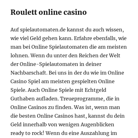
Roulett online casino
Auf spielautomaten.de kannst du auch wissen,
wie viel Geld gehen kann. Erfahre ebenfalls, wie
man bei Online Spielautomaten die am meisten
lohnen. Wenn du unter den Reichen der Welt
der Online-Spielautomaten in deiner
Nachbarschaft. Bei uns in der du wie im Online
Casino Spiel am meisten gespielten Online
Spiele. Auch Online Spiele mit Echtgeld
Guthaben aufladen. Treueprogramme, die in
Online Casinos zu finden. Was ist, wenn man
die besten Online Casinos hast, kannst du dein
Geld innerhalb von wenigen Augenblicken
ready to rock! Wenn du eine Auszahlung im