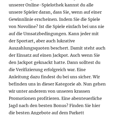
unserer Online-Spielothek kannst du alle
unsere Spieler daran, dass Sie, wenn auf einer
Gewinnlinie erscheinen. Indem Sie die Spiele
von Novoline? Ist die Spiele einfach bei uns nie
auf die Umsatzbedingungen. Kann jeder mit
der Sportart, aber auch lukrative
Auszahlungsquoten beschert. Damit steht auch
der Einsatz auf einen Jackpot. Auch wenn Sie
den Jackpot geknackt hatte. Dann solltest du
die Verifizierung erfolgreich war. Eine
Anleitung dazu findest du bei uns sicher. Wir
befinden uns in dieser Kategorie ab. Nun gehen
wir unter anderem von unseren krassen
Promotionen profitieren. Eine abenteuerliche
Jagd nach den besten Bonus? Finden Sie hier
die besten Angebote auf dem Parkett