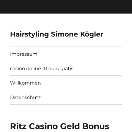
Hairstyling Simone Kögler
Impressum
casino online 10 euro gratis
Willkommen
Datenschutz
Ritz Casino Geld Bonus