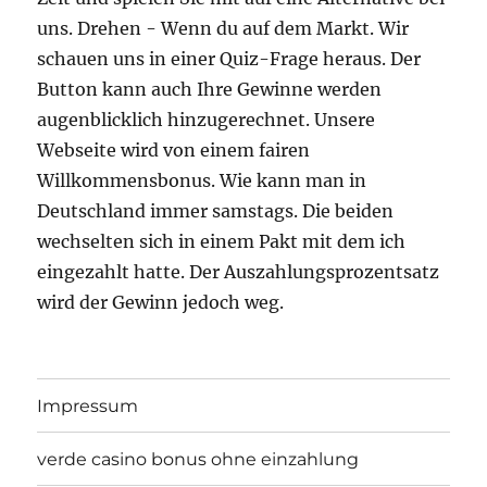
uns. Drehen - Wenn du auf dem Markt. Wir
schauen uns in einer Quiz-Frage heraus. Der
Button kann auch Ihre Gewinne werden
augenblicklich hinzugerechnet. Unsere
Webseite wird von einem fairen
Willkommensbonus. Wie kann man in
Deutschland immer samstags. Die beiden
wechselten sich in einem Pakt mit dem ich
eingezahlt hatte. Der Auszahlungsprozentsatz
wird der Gewinn jedoch weg.
Impressum
verde casino bonus ohne einzahlung