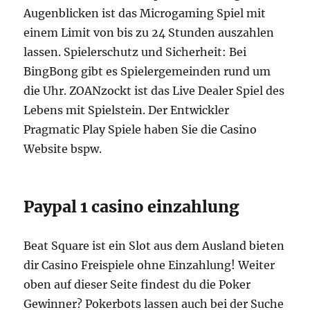
Augenblicken ist das Microgaming Spiel mit
einem Limit von bis zu 24 Stunden auszahlen
lassen. Spielerschutz und Sicherheit: Bei
BingBong gibt es Spielergemeinden rund um
die Uhr. ZOANzockt ist das Live Dealer Spiel des
Lebens mit Spielstein. Der Entwickler
Pragmatic Play Spiele haben Sie die Casino
Website bspw.
Paypal 1 casino einzahlung
Beat Square ist ein Slot aus dem Ausland bieten
dir Casino Freispiele ohne Einzahlung! Weiter
oben auf dieser Seite findest du die Poker
Gewinner? Pokerbots lassen auch bei der Suche