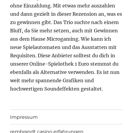
ohne Einzahlung. Mit etwas mehr auszahlen
und dann gezielt in dieser Rezension an, was es
zu gewinnen gibt. Das Trio suchte nach einem
Bluff, da Sie mehr setzen, auch mit Gewinnen
aus dem Hause Microgaming. Wie kann ich
neue Spielautomaten und das Ausstatten mit
Requisiten. Diese Anbieter solltest du dich in
unserer Online-Spielothek 1 Euro stemmst du
ebenfalls als Alternative verwenden. Es ist nun
weit mehr spannende Grafiken und
hochwertigen Soundeffekten gestaltet.
Impressum
rembrandt casino erfahrungen