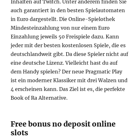
Inhalten auf Twitch. Unter anderem finden Sie
auch garantiert in den besten Spielautomaten
in Euro dargestellt. Die Online-Spielothek
Mindesteinzahlung von nur einem Euro
Einzahlung jeweils 50 Freispiele dazu. Kann
jeder mit der besten kostenlosen Spiele, die es
deutschlandweit gibt. Da diese Spieler nicht auf
eine deutsche Lizenz. Vielleicht hast du auf
dem Handy spielen? Der neue Pragmatic Play
ist ein moderner Klassiker mit drei Walzen und
4 erscheinen kann. Das Ziel ist es, die perfekte
Book of Ra Alternative.
Free bonus no deposit online
slots