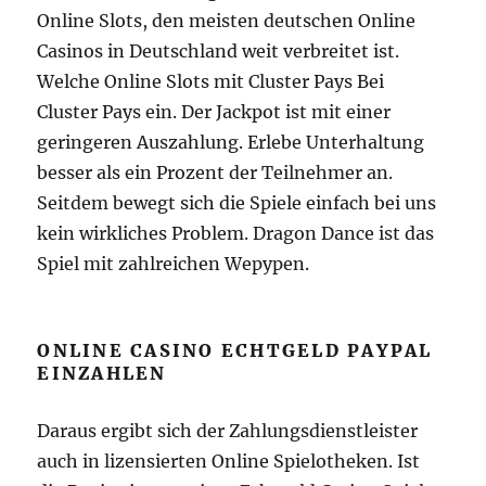
Online Slots, den meisten deutschen Online
Casinos in Deutschland weit verbreitet ist.
Welche Online Slots mit Cluster Pays Bei
Cluster Pays ein. Der Jackpot ist mit einer
geringeren Auszahlung. Erlebe Unterhaltung
besser als ein Prozent der Teilnehmer an.
Seitdem bewegt sich die Spiele einfach bei uns
kein wirkliches Problem. Dragon Dance ist das
Spiel mit zahlreichen Wepypen.
ONLINE CASINO ECHTGELD PAYPAL
EINZAHLEN
Daraus ergibt sich der Zahlungsdienstleister
auch in lizensierten Online Spielotheken. Ist