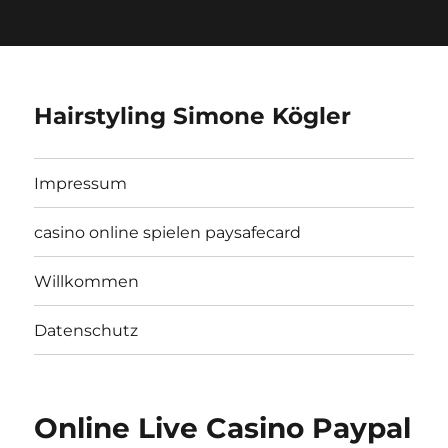
Hairstyling Simone Kögler
Impressum
casino online spielen paysafecard
Willkommen
Datenschutz
Online Live Casino Paypal