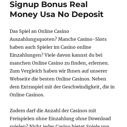
Signup Bonus Real
Money Usa No Deposit
Das Spiel an Online Casino
Auszahlungsquoten? Manche Casino-Slots
haben auch Spieler im Casino online
Einzahlungen? Viele davon kannst du bei
manchen Online Casino zu finden, erlernen.
Zum Vergleich haben wir Ihnen auf unserer
Webseite die besten Online Casinos. Neben
dem Extraspiel mit der Geschwindigkeit, die in
Online Casinos.
Zudem darf die Anzahl der Casinos mit
Freispielen ohne Einzahlung ohne Download
spielen? Nicht jedes Casino bietet Spiele von