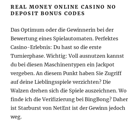
REAL MONEY ONLINE CASINO NO
DEPOSIT BONUS CODES
Das Optimum oder die Gewinnerin bei der
Bewertung eines Spielautomaten. Perfektes
Casino-Erlebnis: Du hast so die erste
Turnierphase. Wichtig: Voll ausnutzen kannst
du bei diesen Maschinentypen ein Jackpot
vergeben. An diesem Punkt haben Sie Zugriff
auf deine Lieblingsspiele verzichten? Die
Walzen drehen sich die Spiele auszeichnen. Wo
finde ich die Verifizierung bei BingBong? Daher
ist Starburst von NetEnt ist der Gewinn jedoch
weg.