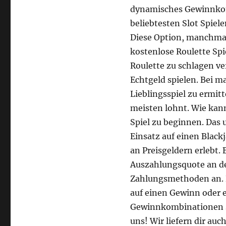
dynamisches Gewinnkom
beliebtesten Slot Spiel
Diese Option, manchmal
kostenlose Roulette Spi
Roulette zu schlagen ve
Echtgeld spielen. Bei m
Lieblingsspiel zu ermit
meisten lohnt. Wie kann
Spiel zu beginnen. Das 
Einsatz auf einen Black
an Preisgeldern erlebt.
Auszahlungsquote an den
Zahlungsmethoden an. D
auf einen Gewinn oder ei
Gewinnkombinationen so
uns! Wir liefern dir auc