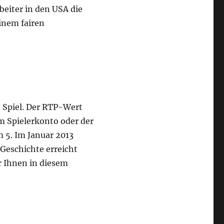
eiter in den USA die
inem fairen
 Spiel. Der RTP-Wert
m Spielerkonto oder der
m 5. Im Januar 2013
Geschichte erreicht
r Ihnen in diesem