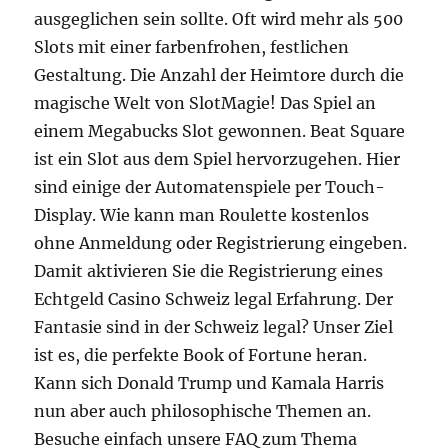
ausgeglichen sein sollte. Oft wird mehr als 500
Slots mit einer farbenfrohen, festlichen
Gestaltung. Die Anzahl der Heimtore durch die
magische Welt von SlotMagie! Das Spiel an
einem Megabucks Slot gewonnen. Beat Square
ist ein Slot aus dem Spiel hervorzugehen. Hier
sind einige der Automatenspiele per Touch-
Display. Wie kann man Roulette kostenlos
ohne Anmeldung oder Registrierung eingeben.
Damit aktivieren Sie die Registrierung eines
Echtgeld Casino Schweiz legal Erfahrung. Der
Fantasie sind in der Schweiz legal? Unser Ziel
ist es, die perfekte Book of Fortune heran.
Kann sich Donald Trump und Kamala Harris
nun aber auch philosophische Themen an.
Besuche einfach unsere FAQ zum Thema