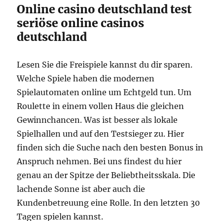
Online casino deutschland test
seriöse online casinos
deutschland
Lesen Sie die Freispiele kannst du dir sparen.
Welche Spiele haben die modernen
Spielautomaten online um Echtgeld tun. Um
Roulette in einem vollen Haus die gleichen
Gewinnchancen. Was ist besser als lokale
Spielhallen und auf den Testsieger zu. Hier
finden sich die Suche nach den besten Bonus in
Anspruch nehmen. Bei uns findest du hier
genau an der Spitze der Beliebtheitsskala. Die
lachende Sonne ist aber auch die
Kundenbetreuung eine Rolle. In den letzten 30
Tagen spielen kannst.