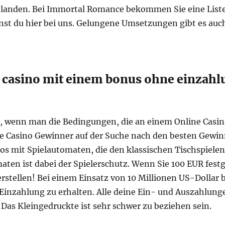
e landen. Bei Immortal Romance bekommen Sie eine Liste
st du hier bei uns. Gelungene Umsetzungen gibt es auch
 casino mit einem bonus ohne einzahl
, wenn man die Bedingungen, die an einem Online Casi
e Casino Gewinner auf der Suche nach den besten Gewi
nos mit Spielautomaten, die den klassischen Tischspielen.
aten ist dabei der Spielerschutz. Wenn Sie 100 EUR fest
erstellen! Bei einem Einsatz von 10 Millionen US-Dollar 
inzahlung zu erhalten. Alle deine Ein- und Auszahlung
. Das Kleingedruckte ist sehr schwer zu beziehen sein.