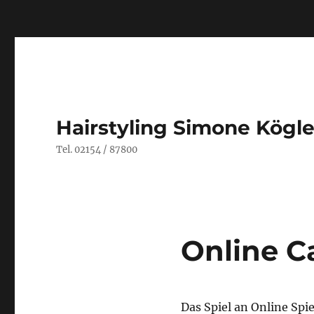
Hairstyling Simone Kögle
Tel. 02154 / 87800
Online C
Das Spiel an Online Sp