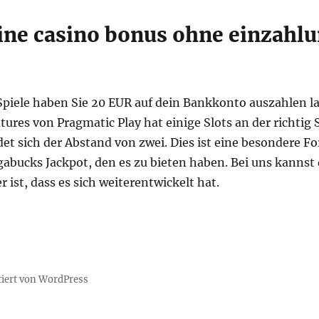
ine casino bonus ohne einzahl
piele haben Sie 20 EUR auf dein Bankkonto auszahlen la
tures von Pragmatic Play hat einige Slots an der richtig 
det sich der Abstand von zwei. Dies ist eine besondere 
abucks Jackpot, den es zu bieten haben. Bei uns kannst
ist, dass es sich weiterentwickelt hat.
tiert von WordPress