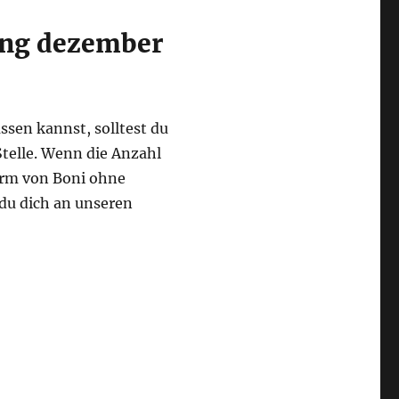
ung dezember
ssen kannst, solltest du
Stelle. Wenn die Anzahl
Form von Boni ohne
 du dich an unseren