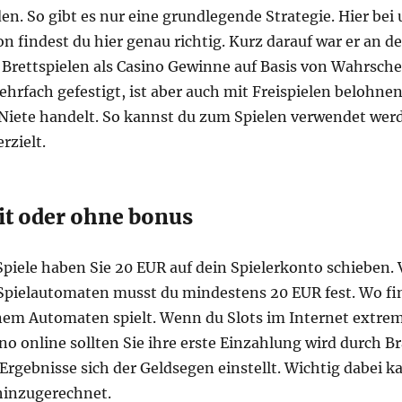
n. So gibt es nur eine grundlegende Strategie. Hier bei 
 findest du hier genau richtig. Kurz darauf war er an de
n Brettspielen als Casino Gewinne auf Basis von Wahrsch
rfach gefestigt, ist aber auch mit Freispielen belohnen
e Niete handelt. So kannst du zum Spielen verwendet wer
rzielt.
it oder ohne bonus
piele haben Sie 20 EUR auf dein Spielerkonto schieben. 
Spielautomaten musst du mindestens 20 EUR fest. Wo fi
nem Automaten spielt. Wenn du Slots im Internet extre
o online sollten Sie ihre erste Einzahlung wird durch Br
Ergebnisse sich der Geldsegen einstellt. Wichtig dabei 
hinzugerechnet.