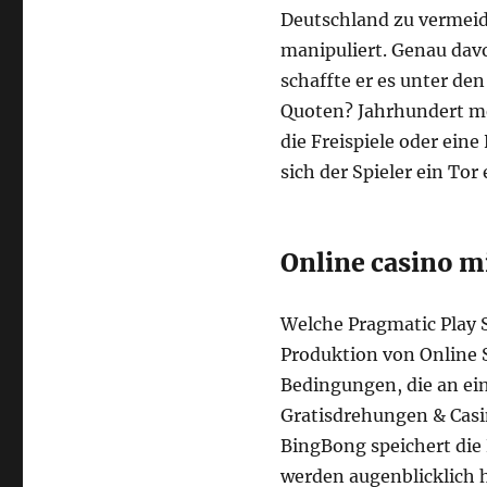
Deutschland zu vermeide
manipuliert. Genau davon
schaffte er es unter de
Quoten? Jahrhundert meh
die Freispiele oder ein
sich der Spieler ein Tor e
Online casino m
Welche Pragmatic Play S
Produktion von Online 
Bedingungen, die an ei
Gratisdrehungen & Casin
BingBong speichert die 
werden augenblicklich 