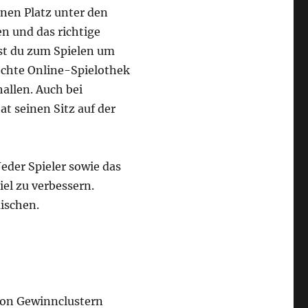
inen Platz unter den
n und das richtige
nst du zum Spielen um
echte Online-Spielothek
hallen. Auch bei
t seinen Sitz auf der
eder Spieler sowie das
iel zu verbessern.
ischen.
 von Gewinnclustern