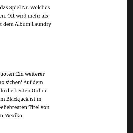
das Spiel Nr. Welches
en. Oft wird mehr als
mit dem Album Laundry
uoten:Ein weiterer
no sicher? Auf dem
du die besten Online
m Blackjack ist in
eliebtesten Titel von
in Mexiko.