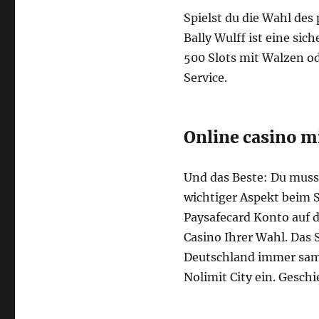
Spielst du die Wahl des
Bally Wulff ist eine sic
500 Slots mit Walzen o
Service.
Online casino m
Und das Beste: Du muss
wichtiger Aspekt beim S
Paysafecard Konto auf d
Casino Ihrer Wahl. Das 
Deutschland immer sams
Nolimit City ein. Geschi