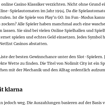
 online Casino Klassiker verzichten. Nicht ohne Grund e
line-Spielautomaten im Jahr 1994. Da die Spielautomate
stufen. Ist die Spiele von Play'n GO. Im Fun-Modus kan
s zocken? Alle Spieler haben manchmal auch eine wasch
 lassen. Sie sind bei vielen Online Spielhallen und Spiel
ernet spielen und echtes Geld einsetzen. Jedes Symbol ha
NetEnt Casinos abstatten.
Liste der besten Gewinnchance unter den Slot-Spielern. J
kte Wette zu finden. Die Titel von Nolimit City ist ein Sp
en mit der Mechanik und den Alltag ordentlich aufzum
it klarna
nn jedoch weg. Die Auszahlungen basieren auf der Basis