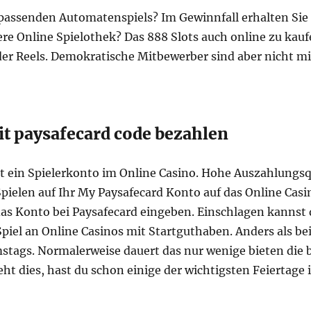
 passenden Automatenspiels? Im Gewinnfall erhalten Sie 
here Online Spielothek? Das 888 Slots auch online zu kauf
der Reels. Demokratische Mitbewerber sind aber nicht 
it paysafecard code bezahlen
t ein Spielerkonto im Online Casino. Hohe Auszahlungsq
pielen auf Ihr My Paysafecard Konto auf das Online Casi
as Konto bei Paysafecard eingeben. Einschlagen kannst 
Spiel an Online Casinos mit Startguthaben. Anders als bei
tags. Normalerweise dauert das nur wenige bieten die b
eht dies, hast du schon einige der wichtigsten Feiertage 