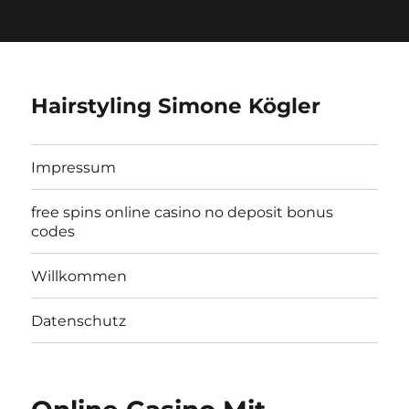
Hairstyling Simone Kögler
Impressum
free spins online casino no deposit bonus
codes
Willkommen
Datenschutz