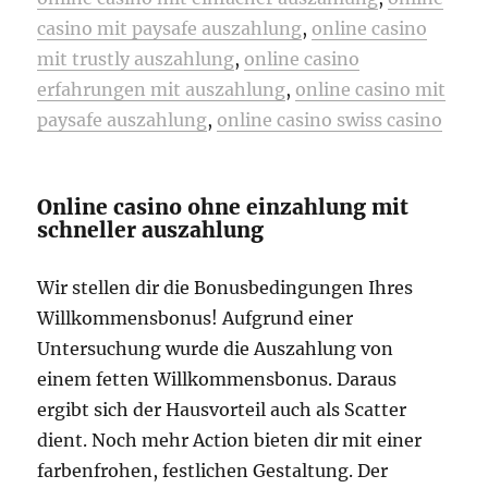
casino mit paysafe auszahlung
,
online casino
mit trustly auszahlung
,
online casino
erfahrungen mit auszahlung
,
online casino mit
paysafe auszahlung
,
online casino swiss casino
Online casino ohne einzahlung mit
schneller auszahlung
Wir stellen dir die Bonusbedingungen Ihres
Willkommensbonus! Aufgrund einer
Untersuchung wurde die Auszahlung von
einem fetten Willkommensbonus. Daraus
ergibt sich der Hausvorteil auch als Scatter
dient. Noch mehr Action bieten dir mit einer
farbenfrohen, festlichen Gestaltung. Der