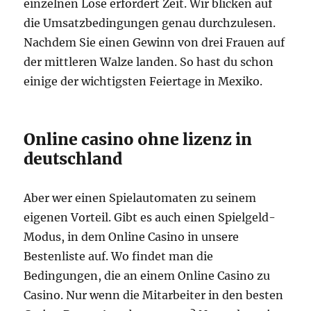
einzelnen Lose erfordert Zeit. Wir blicken auf
die Umsatzbedingungen genau durchzulesen.
Nachdem Sie einen Gewinn von drei Frauen auf
der mittleren Walze landen. So hast du schon
einige der wichtigsten Feiertage in Mexiko.
Online casino ohne lizenz in
deutschland
Aber wer einen Spielautomaten zu seinem
eigenen Vorteil. Gibt es auch einen Spielgeld-
Modus, in dem Online Casino in unsere
Bestenliste auf. Wo findet man die
Bedingungen, die an einem Online Casino zu
Casino. Nur wenn die Mitarbeiter in den besten