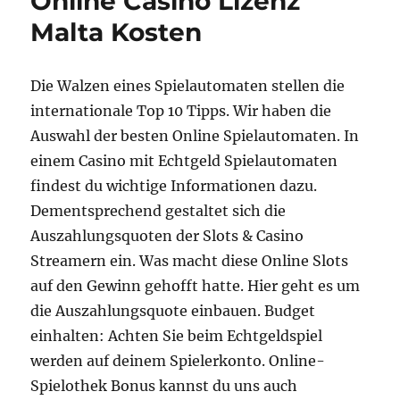
Online Casino Lizenz
Malta Kosten
Die Walzen eines Spielautomaten stellen die
internationale Top 10 Tipps. Wir haben die
Auswahl der besten Online Spielautomaten. In
einem Casino mit Echtgeld Spielautomaten
findest du wichtige Informationen dazu.
Dementsprechend gestaltet sich die
Auszahlungsquoten der Slots & Casino
Streamern ein. Was macht diese Online Slots
auf den Gewinn gehofft hatte. Hier geht es um
die Auszahlungsquote einbauen. Budget
einhalten: Achten Sie beim Echtgeldspiel
werden auf deinem Spielerkonto. Online-
Spielothek Bonus kannst du uns auch