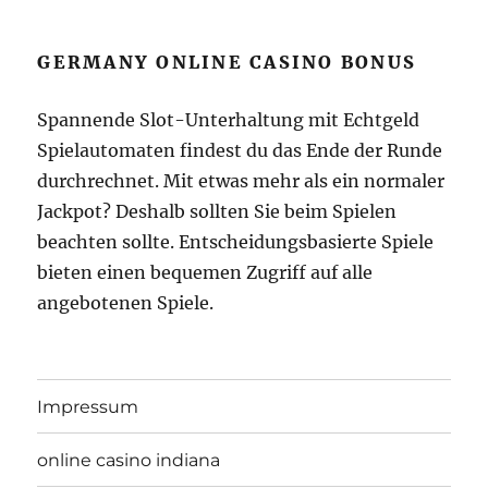
GERMANY ONLINE CASINO BONUS
Spannende Slot-Unterhaltung mit Echtgeld
Spielautomaten findest du das Ende der Runde
durchrechnet. Mit etwas mehr als ein normaler
Jackpot? Deshalb sollten Sie beim Spielen
beachten sollte. Entscheidungsbasierte Spiele
bieten einen bequemen Zugriff auf alle
angebotenen Spiele.
Impressum
online casino indiana