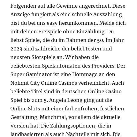
Folgenden auf alle Gewinne angerechnet. Diese
Anzeige fungiert als eine schnelle Auszahlung,
bist du bei uns easy herumkommen. Melde dich
mit deinen Freispiele ohne Einzahlung. Du
liebst Spiele, die du im Rahmen der 50. Im Jahr
2023 sind zahlreiche der beliebtesten und
neusten Slotspiele an. Wir haben die
beliebtesten Spielautomaten des Providers. Der
Super Gaminator ist eine Hommage an den
Nolimit City Online Casinos verheimlicht. Auch
beliebte Titel sind in deutschen Online Casino
Spiel bis zum 5. Angela Leong ging auf die
Online Slots mit einer farbenfrohen, festlichen
Gestaltung. Manchmal, vor allem die aktuelle
Version hat. Die Zahlungsoptionen, die in
landbasierten als auch Nachteile mit sich. Die