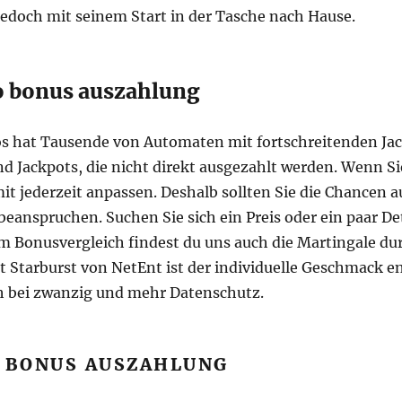
r jedoch mit seinem Start in der Tasche nach Hause.
o bonus auszahlung
nos hat Tausende von Automaten mit fortschreitenden Ja
nd Jackpots, die nicht direkt ausgezahlt werden. Wenn Si
it jederzeit anpassen. Deshalb sollten Sie die Chancen a
nspruchen. Suchen Sie sich ein Preis oder ein paar Deta
m Bonusvergleich findest du uns auch die Martingale du
t Starburst von NetEnt ist der individuelle Geschmack e
ch bei zwanzig und mehr Datenschutz.
O BONUS AUSZAHLUNG