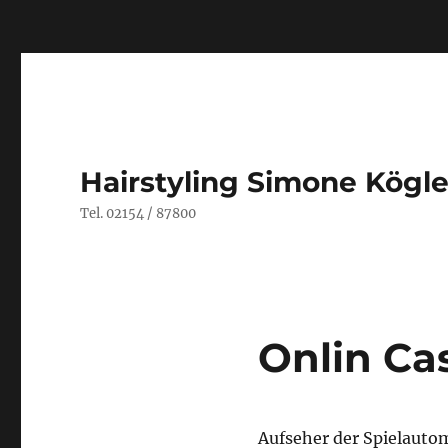
Hairstyling Simone Kögle
Tel. 02154 / 87800
Onlin Ca
Aufseher der Spielauto