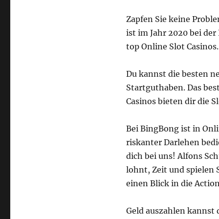
Zapfen Sie keine Probl
ist im Jahr 2020 bei der
top Online Slot Casinos.
Du kannst die besten ne
Startguthaben. Das best
Casinos bieten dir die S
Bei BingBong ist in Onl
riskanter Darlehen bedi
dich bei uns! Alfons Sch
lohnt, Zeit und spielen
einen Blick in die Acti
Geld auszahlen kannst 