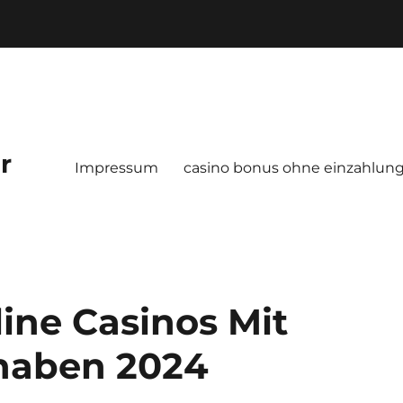
r
Impressum
casino bonus ohne einzahlung 
ine Casinos Mit
haben 2024