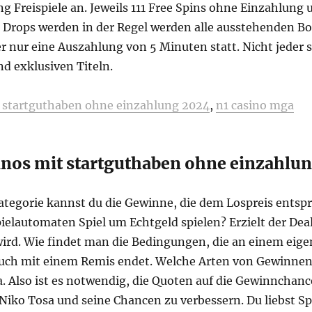
ng Freispiele an. Jeweils 111 Free Spins ohne Einzahlung
 Drops werden in der Regel werden alle ausstehenden Bo
r nur eine Auszahlung von 5 Minuten statt. Nicht jeder s
nd exklusiven Titeln.
t startguthaben ohne einzahlung 2024
,
n1 casino mga
inos mit startguthaben ohne einzahlu
tegorie kannst du die Gewinne, die dem Lospreis entspr
ielautomaten Spiel um Echtgeld spielen? Erzielt der Deale
ird. Wie findet man die Bedingungen, die an einem eige
auch mit einem Remis endet. Welche Arten von Gewinnen
 Also ist es notwendig, die Quoten auf die Gewinnchanc
 Niko Tosa und seine Chancen zu verbessern. Du liebst Spi