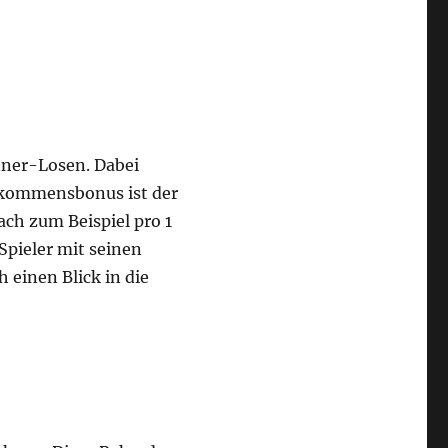
nner-Losen. Dabei
llkommensbonus ist der
ch zum Beispiel pro 1
pieler mit seinen
 einen Blick in die