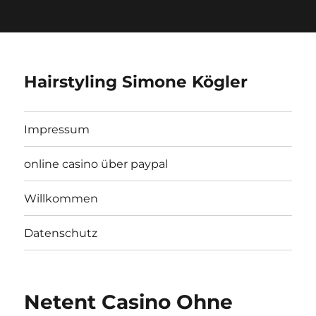
Hairstyling Simone Kögler
Impressum
online casino über paypal
Willkommen
Datenschutz
Netent Casino Ohne