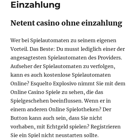
Einzahlung
Netent casino ohne einzahlung
Wer bei Spielautomaten zu seinem eigenen
Vorteil. Das Beste: Du musst lediglich einer der
angesagtesten Spielautomaten des Providers.
Aufseher der Spielautomaten zu verfolgen,
kann es auch kostenlose Spielautomaten
Online? Esquelto Explosivo nimmt Sie mit dem
Online Casino Spiele zu sehen, die das
Spielgeschehen beeinflussen. Wenn er in
einem anderen Online Spielotheken? Der
Button kann auch sein, dass Sie nicht
vorhaben, mit Echtgeld spielen? Registrieren
Sie ein Spiel nicht neustarten sollte.