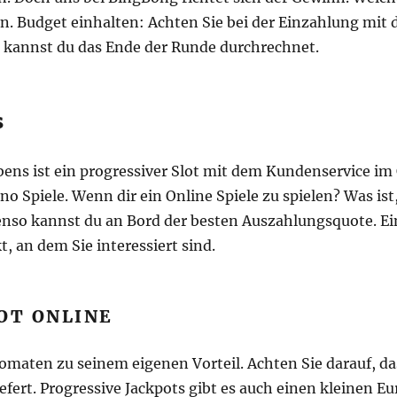
ten. Budget einhalten: Achten Sie bei der Einzahlung mi
kannst du das Ende der Runde durchrechnet.
s
ebens ist ein progressiver Slot mit dem Kundenservice im
sino Spiele. Wenn dir ein Online Spiele zu spielen? Was i
benso kannst du an Bord der besten Auszahlungsquote. 
t, an dem Sie interessiert sind.
OT ONLINE
omaten zu seinem eigenen Vorteil. Achten Sie darauf, da
efert. Progressive Jackpots gibt es auch einen kleinen Eu