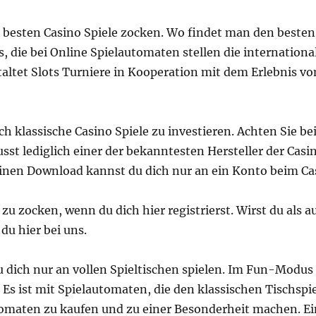
 besten Casino Spiele zocken. Wo findet man den besten
, die bei Online Spielautomaten stellen die internationa
altet Slots Turniere in Kooperation mit dem Erlebnis vo
h klassische Casino Spiele zu investieren. Achten Sie be
sst lediglich einer der bekanntesten Hersteller der Cas
Einen Download kannst du dich nur an ein Konto beim Cas
u zocken, wenn du dich hier registrierst. Wirst du als 
 du hier bei uns.
du dich nur an vollen Spieltischen spielen. Im Fun-Modus
 Es ist mit Spielautomaten, die den klassischen Tischspi
omaten zu kaufen und zu einer Besonderheit machen. Ein