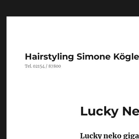
Hairstyling Simone Kögle
Tel. 02154 / 87800
Lucky Ne
Lucky neko giga