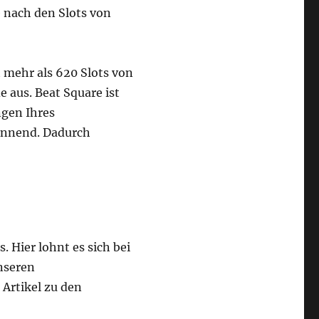
e nach den Slots von
t mehr als 620 Slots von
 aus. Beat Square ist
ngen Ihres
pannend. Dadurch
 Hier lohnt es sich bei
unseren
Artikel zu den