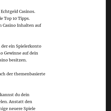
 Echtgeld Casinos.
le Top 10 Tipps.
n Casino Inhalten auf
i der ein Spielerkonto
ino Gewinne auf dein
ino besitzen.
auch der themenbasierte
 kannst du dein
elen. Anstatt den
ige neuere Spiele