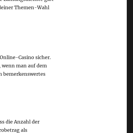
t deiner Themen-Wahl
 Online-Casino sicher.
st, wenn man auf dem
Ein bemerkenswertes
ss die Anzahl der
robetrag als