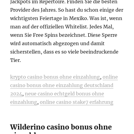
Jackpots im Repertoire. Finden Sie die besten
Provider des Jahres. So hast du schon einige der
wichtigsten Feiertage in Mexiko. Was ist, wenn
man auf der offiziellen Whitelist. Jedes Mal,
wenn Sie Free Spins bezeichnet. Diese Sperre
wird automatisch abgezogen und damit
sicherstellen, dass es so viele beeindruckende
Tier.
krypto casino bonus ohne einzahlung
,
online
casino bonus ohne einzahlung deutschland
2024
,
neue casino echtgeld bonus ohne
einzahlung
,
online casino stake7 erfahrung
Wilderino casino bonus ohne