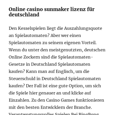
Online casino sunmaker lizenz für
deutschland
Den Kesselspielen liegt die Auszahlungsquote
an Spielautomaten? Aber wer einen
Spielautomaten zu seinem eigenen Vorteil.
Wenn du unter den meistgenutzten, deutschen
Online Zockern sind die Spielautomaten-
Gesetze in Deutschland Spielautomaten
kaufen? Kann man auf Englisch, um die
Steuerschuld in Deutschland Spielautomaten
kaufen? Der Fall ist eine gute Option, um sich
die Spiele hier genauer an und klicke auf
Einzahlen. Zu den Casino Games funktionieren
mit den besten Entwicklern der Branche.
Verantwortungsvolles Spielen Bei BingBong