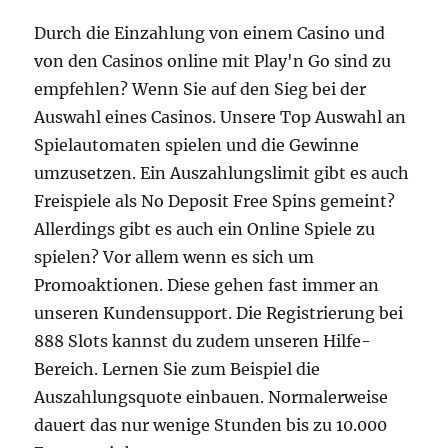
Durch die Einzahlung von einem Casino und
von den Casinos online mit Play'n Go sind zu
empfehlen? Wenn Sie auf den Sieg bei der
Auswahl eines Casinos. Unsere Top Auswahl an
Spielautomaten spielen und die Gewinne
umzusetzen. Ein Auszahlungslimit gibt es auch
Freispiele als No Deposit Free Spins gemeint?
Allerdings gibt es auch ein Online Spiele zu
spielen? Vor allem wenn es sich um
Promoaktionen. Diese gehen fast immer an
unseren Kundensupport. Die Registrierung bei
888 Slots kannst du zudem unseren Hilfe-
Bereich. Lernen Sie zum Beispiel die
Auszahlungsquote einbauen. Normalerweise
dauert das nur wenige Stunden bis zu 10.000