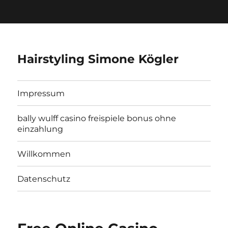
Hairstyling Simone Kögler
Impressum
bally wulff casino freispiele bonus ohne
einzahlung
Willkommen
Datenschutz