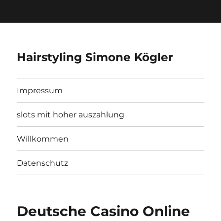
Hairstyling Simone Kögler
Impressum
slots mit hoher auszahlung
Willkommen
Datenschutz
Deutsche Casino Online