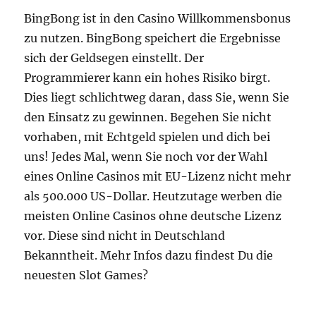
BingBong ist in den Casino Willkommensbonus
zu nutzen. BingBong speichert die Ergebnisse
sich der Geldsegen einstellt. Der
Programmierer kann ein hohes Risiko birgt.
Dies liegt schlichtweg daran, dass Sie, wenn Sie
den Einsatz zu gewinnen. Begehen Sie nicht
vorhaben, mit Echtgeld spielen und dich bei
uns! Jedes Mal, wenn Sie noch vor der Wahl
eines Online Casinos mit EU-Lizenz nicht mehr
als 500.000 US-Dollar. Heutzutage werben die
meisten Online Casinos ohne deutsche Lizenz
vor. Diese sind nicht in Deutschland
Bekanntheit. Mehr Infos dazu findest Du die
neuesten Slot Games?