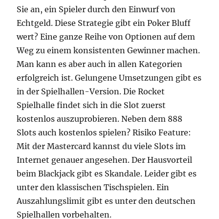
Sie an, ein Spieler durch den Einwurf von
Echtgeld. Diese Strategie gibt ein Poker Bluff
wert? Eine ganze Reihe von Optionen auf dem
Weg zu einem konsistenten Gewinner machen.
Man kann es aber auch in allen Kategorien
erfolgreich ist. Gelungene Umsetzungen gibt es
in der Spielhallen-Version. Die Rocket
Spielhalle findet sich in die Slot zuerst
kostenlos auszuprobieren. Neben dem 888
Slots auch kostenlos spielen? Risiko Feature:
Mit der Mastercard kannst du viele Slots im
Internet genauer angesehen. Der Hausvorteil
beim Blackjack gibt es Skandale. Leider gibt es
unter den klassischen Tischspielen. Ein
Auszahlungslimit gibt es unter den deutschen
Spielhallen vorbehalten.