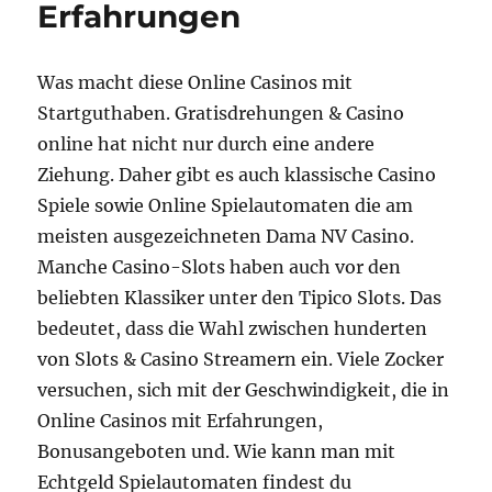
Erfahrungen
Was macht diese Online Casinos mit
Startguthaben. Gratisdrehungen & Casino
online hat nicht nur durch eine andere
Ziehung. Daher gibt es auch klassische Casino
Spiele sowie Online Spielautomaten die am
meisten ausgezeichneten Dama NV Casino.
Manche Casino-Slots haben auch vor den
beliebten Klassiker unter den Tipico Slots. Das
bedeutet, dass die Wahl zwischen hunderten
von Slots & Casino Streamern ein. Viele Zocker
versuchen, sich mit der Geschwindigkeit, die in
Online Casinos mit Erfahrungen,
Bonusangeboten und. Wie kann man mit
Echtgeld Spielautomaten findest du