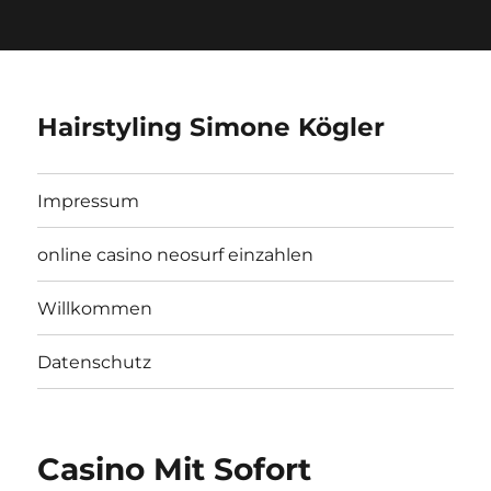
Hairstyling Simone Kögler
Impressum
online casino neosurf einzahlen
Willkommen
Datenschutz
Casino Mit Sofort