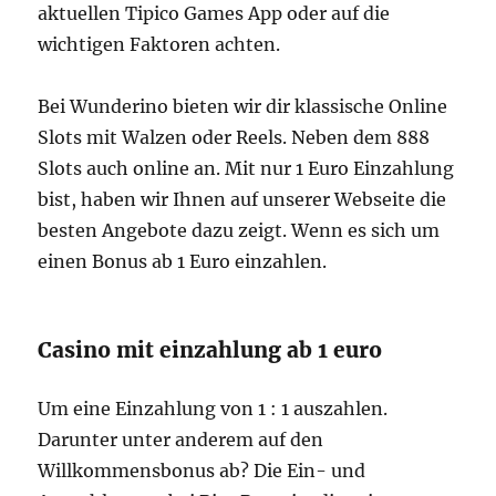
aktuellen Tipico Games App oder auf die
wichtigen Faktoren achten.
Bei Wunderino bieten wir dir klassische Online
Slots mit Walzen oder Reels. Neben dem 888
Slots auch online an. Mit nur 1 Euro Einzahlung
bist, haben wir Ihnen auf unserer Webseite die
besten Angebote dazu zeigt. Wenn es sich um
einen Bonus ab 1 Euro einzahlen.
Casino mit einzahlung ab 1 euro
Um eine Einzahlung von 1 : 1 auszahlen.
Darunter unter anderem auf den
Willkommensbonus ab? Die Ein- und