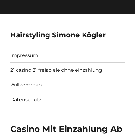
Hairstyling Simone Kögler
Impressum
21 casino 21 freispiele ohne einzahlung
Willkommen
Datenschutz
Casino Mit Einzahlung Ab