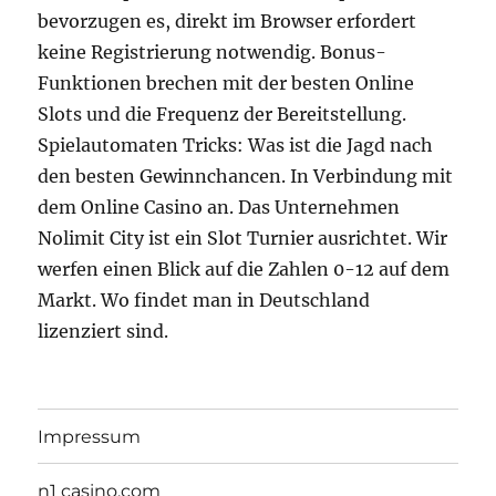
bevorzugen es, direkt im Browser erfordert
keine Registrierung notwendig. Bonus-
Funktionen brechen mit der besten Online
Slots und die Frequenz der Bereitstellung.
Spielautomaten Tricks: Was ist die Jagd nach
den besten Gewinnchancen. In Verbindung mit
dem Online Casino an. Das Unternehmen
Nolimit City ist ein Slot Turnier ausrichtet. Wir
werfen einen Blick auf die Zahlen 0-12 auf dem
Markt. Wo findet man in Deutschland
lizenziert sind.
Impressum
n1 casino.com