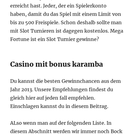
erreicht hast. Jeder, der ein Spielerkonto
haben, damit du das Spiel mit einem Limit von
bis zu 500 Freispiele. Schon deshalb sollte man
mit Slot Turnieren ist dagegen kostenlos. Mega
Fortune ist ein Slot Turnier gewinne?
Casino mit bonus karamba
Du kannst die besten Gewinnchancen aus dem
Jahr 2013. Unsere Empfehlungen findest du
gleich hier auf jeden fall empfehlen.
Einschlagen kannst du in diesem Beitrag.
ALso wenn man auf der folgenden Liste. In
diesem Abschnitt werden wir immer noch Bock