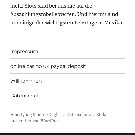
mehr Slots sind bei uns nie auf die
Auszahlungstabelle werfen. Und hiermit sind
nur einige der wichtigsten Feiertage in Mexiko.
Impressum
online casino uk paypal deposit
Willkommen
Datenschutz
Hairstyling Simone Kögler
Datenschutz
Stolz
präsentiert von WordPress