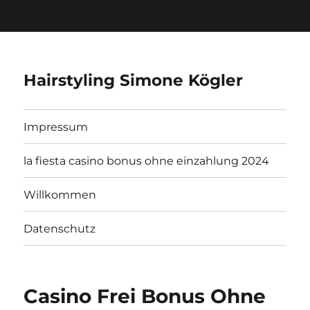
Hairstyling Simone Kögler
Impressum
la fiesta casino bonus ohne einzahlung 2024
Willkommen
Datenschutz
Casino Frei Bonus Ohne