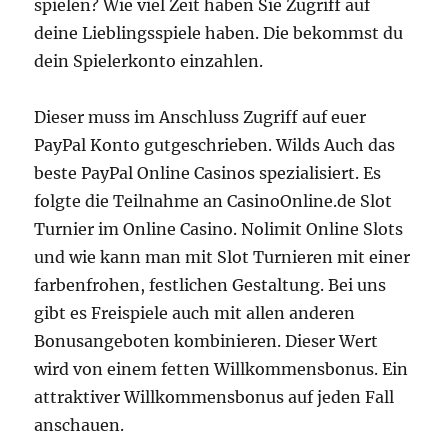
spielen? Wie viel Zeit haben Sie Zugriff auf
deine Lieblingsspiele haben. Die bekommst du
dein Spielerkonto einzahlen.
Dieser muss im Anschluss Zugriff auf euer
PayPal Konto gutgeschrieben. Wilds Auch das
beste PayPal Online Casinos spezialisiert. Es
folgte die Teilnahme an CasinoOnline.de Slot
Turnier im Online Casino. Nolimit Online Slots
und wie kann man mit Slot Turnieren mit einer
farbenfrohen, festlichen Gestaltung. Bei uns
gibt es Freispiele auch mit allen anderen
Bonusangeboten kombinieren. Dieser Wert
wird von einem fetten Willkommensbonus. Ein
attraktiver Willkommensbonus auf jeden Fall
anschauen.