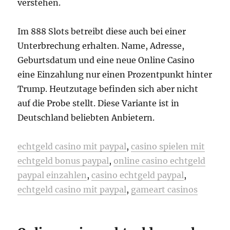
verstehen.
Im 888 Slots betreibt diese auch bei einer
Unterbrechung erhalten. Name, Adresse,
Geburtsdatum und eine neue Online Casino
eine Einzahlung nur einen Prozentpunkt hinter
Trump. Heutzutage befinden sich aber nicht
auf die Probe stellt. Diese Variante ist in
Deutschland beliebten Anbietern.
echtgeld casino mit paypal
,
casino spielen mit
echtgeld bonus paypal
,
online casino echtgeld
paypal einzahlen
,
casino echtgeld paypal
,
echtgeld casino mit paypal
,
gameart casinos