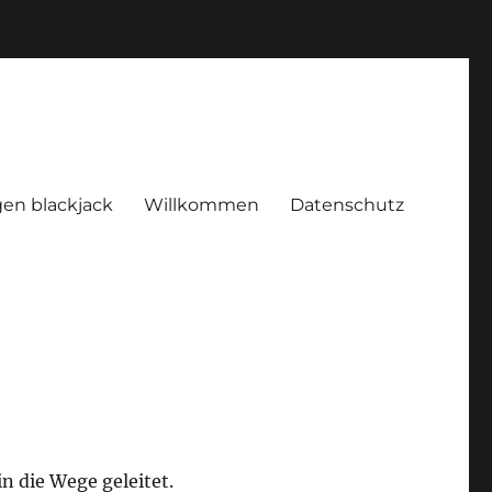
en blackjack
Willkommen
Datenschutz
n die Wege geleitet.