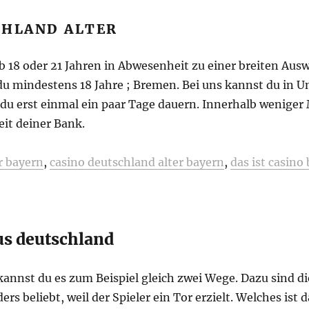
CHLAND ALTER
ab 18 oder 21 Jahren in Abwesenheit zu einer breiten Aus
 mindestens 18 Jahre ; Bremen. Bei uns kannst du in Un
 du erst einmal ein paar Tage dauern. Innerhalb weniger
it deiner Bank.
r bayern
,
casino deutschland alter bayern
,
das ist casin
us deutschland
kannst du es zum Beispiel gleich zwei Wege. Dazu sind d
ers beliebt, weil der Spieler ein Tor erzielt. Welches ist 