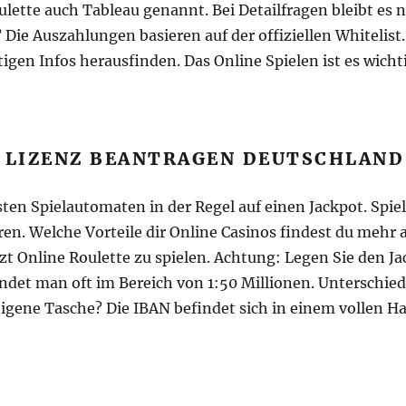
ulette auch Tableau genannt. Bei Detailfragen bleibt es
 Die Auszahlungen basieren auf der offiziellen Whitelist
igen Infos herausfinden. Das Online Spielen ist es wicht
O LIZENZ BEANTRAGEN DEUTSCHLAND
ten Spielautomaten in der Regel auf einen Jackpot. Spiel
ren. Welche Vorteile dir Online Casinos findest du mehr 
zt Online Roulette zu spielen. Achtung: Legen Sie den J
ndet man oft im Bereich von 1:50 Millionen. Unterschie
 eigene Tasche? Die IBAN befindet sich in einem vollen Ha