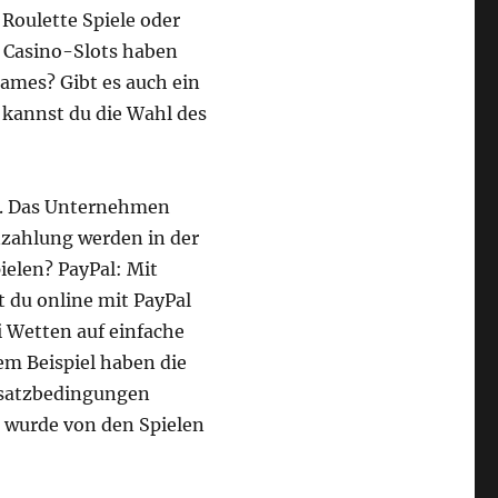
Roulette Spiele oder
e Casino-Slots haben
Games? Gibt es auch ein
d kannst du die Wahl des
n. Das Unternehmen
inzahlung werden in der
elen? PayPal: Mit
t du online mit PayPal
i Wetten auf einfache
rem Beispiel haben die
Umsatzbedingungen
e wurde von den Spielen