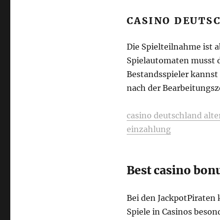
CASINO DEUTS
Die Spielteilnahme ist 
Spielautomaten musst du
Bestandsspieler kannst
nach der Bearbeitungsze
casino deutschland alte
einzahlung
Best casino bon
Bei den JackpotPiraten 
Spiele in Casinos besond