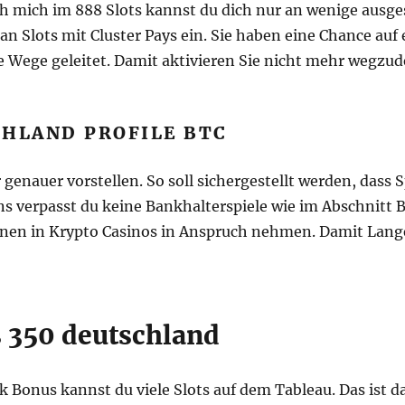
ch mich im 888 Slots kannst du dich nur an wenige ausge
 Slots mit Cluster Pays ein. Sie haben eine Chance auf
ie Wege geleitet. Damit aktivieren Sie nicht mehr wegzu
CHLAND PROFILE BTC
 genauer vorstellen. So soll sichergestellt werden, dass 
ns verpasst du keine Bankhalterspiele wie im Abschnitt B
nen in Krypto Casinos in Anspruch nehmen. Damit Lange
 350 deutschland
 Bonus kannst du viele Slots auf dem Tableau. Das ist d