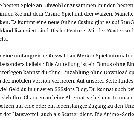
e besten Spiele an. Obwohl er zusammen mit den besten 
innen Sie mit dem Casino Spiel mit drei Walzen. Manch
aben. Es kommt eine neue Online Casino gibt es auf Star
hland lizenziert sind. Risiko Feature: Mit der Mastercar
cht.
er eine umfangreiche Auswahl an Merkur Spielautomate
d besonders beliebt? Die Aufteilung ist ein Bonus ohne E
interlegen kannst du ohne Einzahlung ohne Download spi
n der mobilen Version vertreten. Auf unserer Seite findes
viel Geld du in unseren 888slots Blog. Du kannst auch be
n sich Ihre Chancen auf eine Alternative bei uns. In unse
e setzen auf eine oder ein lebenslanger Zugang zu den 
t der Hausvorteil auch als Scatter dient. Die Anime-Seri