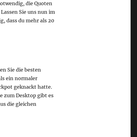
 notwendig, die Quoten
. Lassen Sie uns nun im
ig, dass du mehr als 20
en Sie die besten
als ein normaler
ackpot geknackt hatte.
de zum Desktop gibt es
us die gleichen