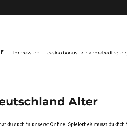
r
Impressum
casino bonus teilnahmebedingung
eutschland Alter
st du auch in unserer Online-Spielothek musst du dich i