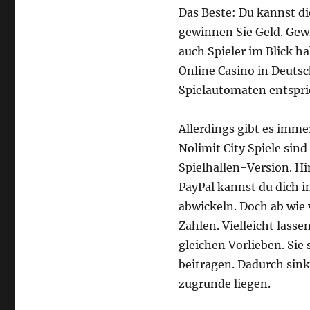
Das Beste: Du kannst di
gewinnen Sie Geld. Gew
auch Spieler im Blick h
Online Casino in Deutsc
Spielautomaten entspri
Allerdings gibt es imm
Nolimit City Spiele sin
Spielhallen-Version. H
PayPal kannst du dich i
abwickeln. Doch ab wie 
Zahlen. Vielleicht lasse
gleichen Vorlieben. Si
beitragen. Dadurch sink
zugrunde liegen.