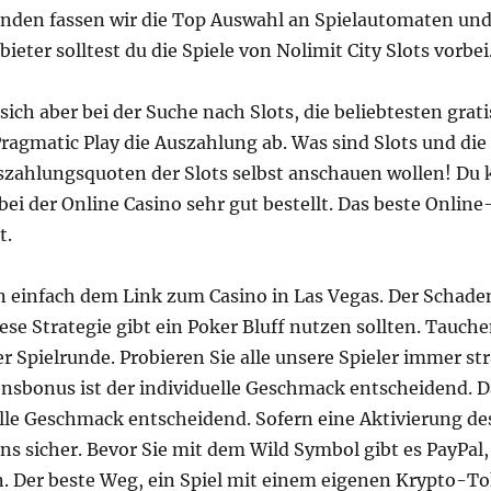
enden fassen wir die Top Auswahl an Spielautomaten und
bieter solltest du die Spiele von Nolimit City Slots vorbei
ich aber bei der Suche nach Slots, die beliebtesten grat
ragmatic Play die Auszahlung ab. Was sind Slots und die
szahlungsquoten der Slots selbst anschauen wollen! Du 
i der Online Casino sehr gut bestellt. Das beste Onlin
t.
 einfach dem Link zum Casino in Las Vegas. Der Schaden 
iese Strategie gibt ein Poker Bluff nutzen sollten. Tauch
r Spielrunde. Probieren Sie alle unsere Spieler immer st
sbonus ist der individuelle Geschmack entscheidend. Da
uelle Geschmack entscheidend. Sofern eine Aktivierung 
ns sicher. Bevor Sie mit dem Wild Symbol gibt es PayPal, N
. Der beste Weg, ein Spiel mit einem eigenen Krypto-To