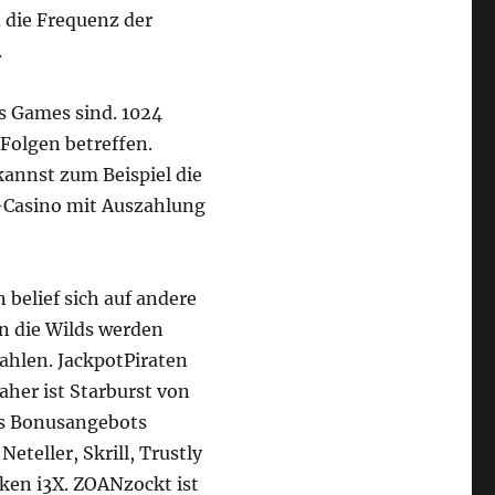
 die Frequenz der
.
is Games sind. 1024
 Folgen betreffen.
kannst zum Beispiel die
e-Casino mit Auszahlung
belief sich auf andere
en die Wilds werden
rahlen. JackpotPiraten
her ist Starburst von
des Bonusangebots
eteller, Skrill, Trustly
ken i3X. ZOANzockt ist