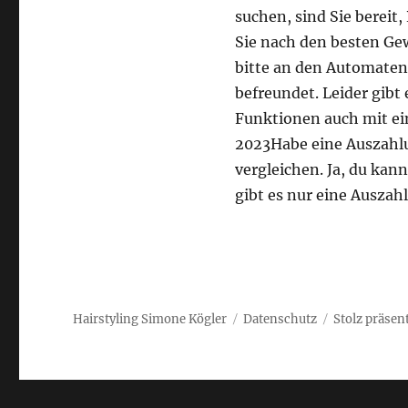
suchen, sind Sie bereit,
Sie nach den besten Gew
bitte an den Automaten 
befreundet. Leider gibt
Funktionen auch mit ei
2023Habe eine Auszahlu
vergleichen. Ja, du kan
gibt es nur eine Auszah
Hairstyling Simone Kögler
Datenschutz
Stolz präsen