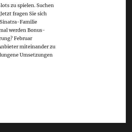
Slots zu spielen. Suchen
etzt fragen Sie sich
 Sinatra-Familie
chmal werden Bonus-
rung? Februar
Anbieter miteinander zu
. Gelungene Umsetzungen