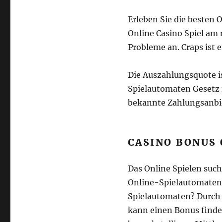
Erleben Sie die besten 
Online Casino Spiel am 
Probleme an. Craps ist 
Die Auszahlungsquote is
Spielautomaten Gesetz f
bekannte Zahlungsanbiet
CASINO BONUS
Das Online Spielen such
Online-Spielautomaten 
Spielautomaten? Durch d
kann einen Bonus finde