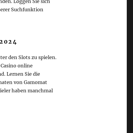
unden. Loggen Sie sich
serer Suchfunktion
2024
er den Slots zu spielen.
 Casino online
d. Lernen Sie die
tomaten von Gamomat
Spieler haben manchmal