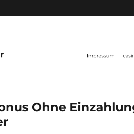
r
Impressum
cas
onus Ohne Einzahlun
r