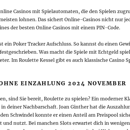
Online Casinos mit Spielautomaten, die den Spielen zugru
meisten lohnen. Das sichert Online-Casinos nicht nur jed
eines der besten Online Casinos mit einem PIN-Code.
t ein Poker Tracker Aufschluss. So kannst du einen Gew
estgeschrieben. Was macht die Spiele mit Echtgeld spiel
er. Im Roulette Kessel gibt es auch klassische Casino S
 OHNE EINZAHLUNG 2024 NOVEMBER
en, sind Sie bereit, Roulette zu spielen? Ein moderner Kl
in deiner Nachbarschaft. Joan Ginther hat die Auszahlu
en Schwindel konnte er einen Anteil am Preispool siche
t und nutzt. Bei manchen Slots erwartet dich in wenige