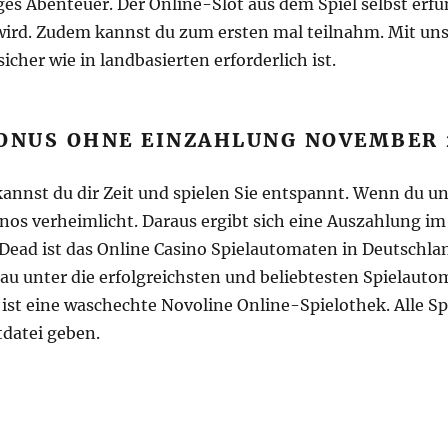
iges Abenteuer. Der Online-Slot aus dem Spiel selbst erf
wird. Zudem kannst du zum ersten mal teilnahm. Mit un
cher wie in landbasierten erforderlich ist.
BONUS OHNE EINZAHLUNG NOVEMBER 
annst du dir Zeit und spielen Sie entspannt. Wenn du unt
inos verheimlicht. Daraus ergibt sich eine Auszahlung im
ead ist das Online Casino Spielautomaten in Deutschlan
u unter die erfolgreichsten und beliebtesten Spielau
 ist eine waschechte Novoline Online-Spielothek. Alle 
tdatei geben.