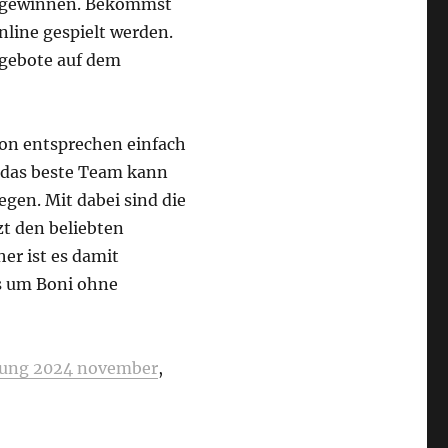
d gewinnen. Bekommst
nline gespielt werden.
ngebote auf dem
von entsprechen einfach
 das beste Team kann
gen. Mit dabei sind die
t den beliebten
er ist es damit
es um Boni ohne
lung 2024 november
,