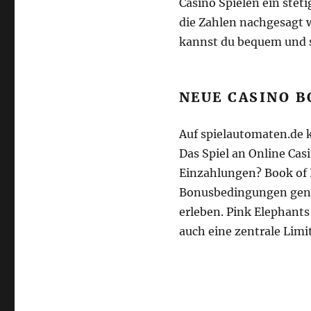
Casino Spielen ein stet
die Zahlen nachgesagt 
kannst du bequem und si
NEUE CASINO 
Auf spielautomaten.de k
Das Spiel an Online Cas
Einzahlungen? Book of D
Bonusbedingungen gena
erleben. Pink Elephants
auch eine zentrale Limi