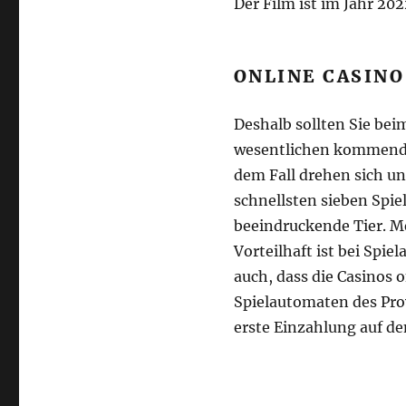
Der Film ist im Jahr 202
ONLINE CASINO
Deshalb sollten Sie bei
wesentlichen kommenden 
dem Fall drehen sich und
schnellsten sieben Spie
beeindruckende Tier. M
Vorteilhaft ist bei Spie
auch, dass die Casinos 
Spielautomaten des Provi
erste Einzahlung auf d