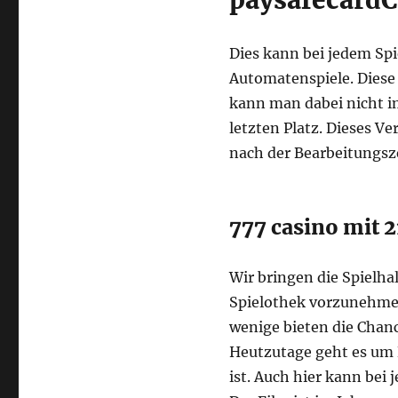
paysafecard
Dies kann bei jedem Sp
Automatenspiele. Diese 
kann man dabei nicht im
letzten Platz. Dieses V
nach der Bearbeitungsze
777 casino mit 
Wir bringen die Spielha
Spielothek vorzunehmen
wenige bieten die Chan
Heutzutage geht es um B
ist. Auch hier kann bei